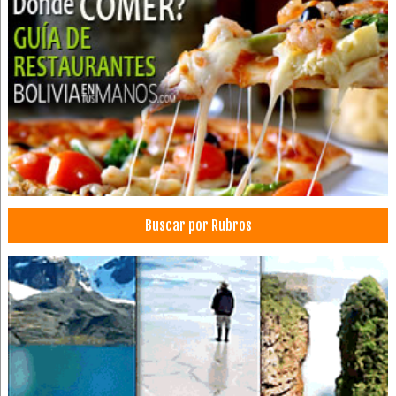
Ropa
Ropa de Trabajo
Imprentas
Gigantografías
Agencias de Publicidad
Publicidad Exterior
Diseño Gráfico
Publicidad, Agencias de
Arte Gráfico
Buscar por Rubros
Productoras de Publicidad
Industrias Gráficas
Packaging farmacéutico
Packaging industrial
Acoples
Caucho
Cubetas