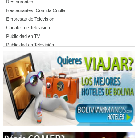
Restaurantes
Restaurantes: Comida Criolla
Empresas de Televisión
Canales de Televisión
Publicidad en TV
Publicidad en Televisión
Televisión
Marroquinerías
Calzados
Zapatos, Fábricas de
Zapatos: Maquinarias, Materiales
Cuero, Prendas de Vestir
Cuero, Curtiembres
Calzados Industriales
Industrias Textiles
Ropa Industrial