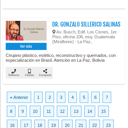
DR. GONZALO SILLERICO SALINAS
Av. Busch, Edif. Los Cisnes, 1er.
Piso, oficina 106, esq. Guatemala
(Miraflores) - La Paz,
Ver más
Cirujano plástico, estético, reconstructivo y quemados, con
especialización en Brasil. Atención en La Paz, Bolivia
Teléfono
Celular
Compartir
«
Anterior
1
2
3
4
5
6
7
8
9
10
11
12
13
14
15
16
17
18
19
20
21
22
23