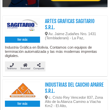
ARTES GRAFICAS SAGITARIO
S.R.L.
Av. Jaime Zudañes Nro. 1431
(Tembladerani) - La Paz,
Ver más
Industria Gráfica en Bolivia. Contamos con equipos de
terminación automatizada y las más modernas imprentas
digitales.
Teléfono
Sucursal
Compartir
INDUSTRIAS DEL CAUCHO APARRE
S.R.L.
c. Cristo Rey Vencedor 837, Zona
Alto de la Alianza Camino a Viacha
Ver más
Km2 - El Alto,