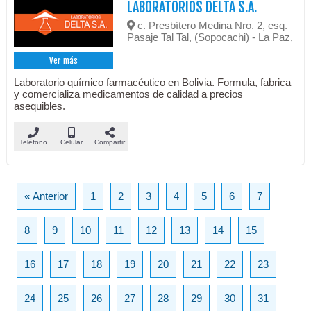
LABORATORIOS DELTA S.A.
c. Presbítero Medina Nro. 2, esq.
Pasaje Tal Tal, (Sopocachi) - La Paz,
Ver más
Laboratorio químico farmacéutico en Bolivia. Formula, fabrica
y comercializa medicamentos de calidad a precios
asequibles.
Teléfono
Celular
Compartir
«
Anterior
1
2
3
4
5
6
7
8
9
10
11
12
13
14
15
16
17
18
19
20
21
22
23
24
25
26
27
28
29
30
31