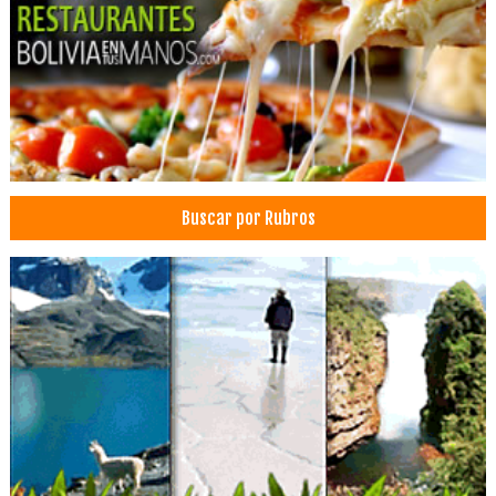
Estética Corporal
Glúteos
Lipoaspiración
Liposucción
Medicina Estética
Médicos Cirujanos Plásticos, Estéticos y Reparadores
Rinoplastia
Buscar por Rubros
Comida Rápida
Restaurantes: Comida Rápida
Heladerías
Restaurantes: Pizzerías
Pizzerías
Restaurantes: Vegetarianos
Wraps
Jugos, Zumos
Smoothies