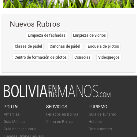
Ensaladas
Sandwiches
Arquitectos
Nuevos Rubros
Arquitectura
Albañilería
Limpieza de fachadas
Limpieza de vidrios
Construcción Civil
Clases de pádel
Canchas de pádel
Escuela de pilotos
Empresas de Construcción
Centro de formación de pilotos
Consolas
Videojuegos
Consultorías
Construcción de Edificios
Construcción de Viviendas
Diseño de Interiores
Ingeniería Estructural
Ingeniería de instalaciones
PORTAL
SERVICIOS
TURISMO
Mantenimiento y reparación
Amarillas
Feriados en Bolivia
Guía de Turismo
Plomería
Guía Médica
Clima en Bolivia
Hoteles
Remodelaciones
Guía de la Industria
Restaurantes
Tiendas Online Delivery