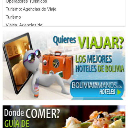
Operadores Turisticos
Turismo: Agencias de Viaje
Turismo
Viajes, Agencias de
Catering
Eventos
Restaurantes
Restaurantes: Comida Criolla
Servicio de Catering
Cirujanos plásticos
Bioplastía de glúteos
Cirugía Plástica
Cirugía Estética
Cirugia Plástica / Estética
Cirugías de Nariz
Cirugía de párpados