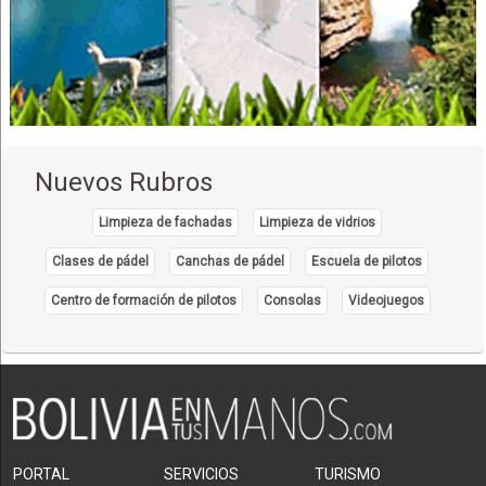
Colegios Privados
Clases de Inglés
Colegios Secundarios
Colegios Particulares
Escuelas Secundarias
Escuelas Primarias
Nuevos Rubros
Escuelas Particulares
Escuelas Privadas
Limpieza de fachadas
Limpieza de vidrios
Inglés
Clases de pádel
Canchas de pádel
Escuela de pilotos
Unidades Educativas
Centro de formación de pilotos
Consolas
Videojuegos
Convenciones
Centro de Convenciones
PORTAL
SERVICIOS
TURISMO