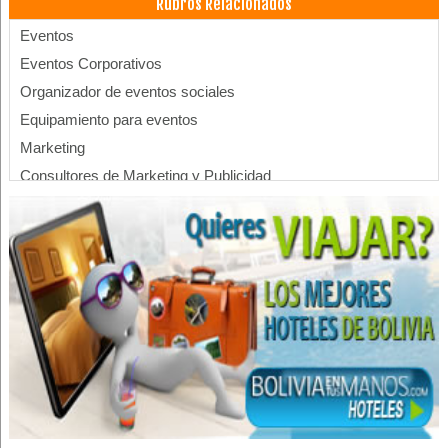
Rubros Relacionados
Eventos
Eventos Corporativos
Organizador de eventos sociales
Equipamiento para eventos
Marketing
Consultores de Marketing y Publicidad
Servicios Empresariales
Laboratorios Farmacéuticos
Laboratorios
Laboratorios Médicos
Diseño de Páginas Web
Diseño Gráfico
Gigantografías
Imagen corporativa
Fotógrafos