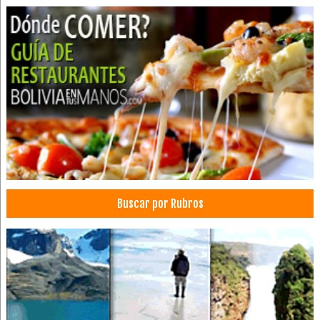
Fotos Profesionales
Hoteles
Hotels
Alojamientos
Hostales
Hostel
Radiotaxis
Radio Móvil
Taxi
Agencias de Viajes y Turismo
Buscar por Rubros
Operadora de Turismo
Operadores Turisticos
Turismo: Agencias de Viaje
Turismo
Viajes, Agencias de
Cursos de Inglés