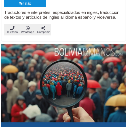
Ver más
Traductores e intérpretes, especializados en inglés, traducción
de textos y artículos de ingles al idioma español y viceversa.
Teléfono
Whatsapp
Compartir