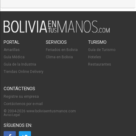
PORTAL
SERVICIOS
TURISMO
Amarillas
Feriados en Bolivia
Guía de Turismo
Guía Médica
Clima en Bolivia
Hoteles
Guía de la Industria
Restaurantes
Tiendas Online Delivery
CONTÁCTENOS
Registre su empresa
Contáctenos por e-mail
© 2004-2026 www.boliviaentusmanos.com
Aviso Legal
SÍGUENOS EN: