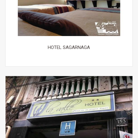
Guardaequipaje
Venta de entradas
Información turística
Cambio de moneda
Registro de entrada y salida exprés De pago
Recepción 24 horas
HOTEL SAGARNAGA
Oferta de ocio y servicios para familias
Canales de TV para niños
Barandillas protectoras para bebés
Equipamiento de juegos para exterior
Zona de juegos interior
Libros, DVD, música para niños
Juegos de mesa / puzles
Servicios de limpieza
Servicio diario de camarera de pisos
Plancha para pantalones De pago
Limpiabotas De pago
Servicio de planchado De pago