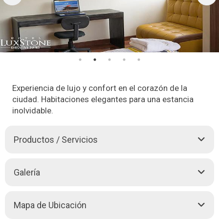
Experiencia de lujo y confort en el corazón de la
ciudad. Habitaciones elegantes para una estancia
inolvidable.
Productos / Servicios
Luxstone Executive & Suites le ofrece la mayor comodidad y
Galería
seguridad para que pueda disfrutar de un relajante hospedaje.
Algunas de las habitaciones del hotel incluyen terraza con
vistas a la ciudad, conexión Wifi gratuita, habitaciones
Mapa de Ubicación
equipadas con reproductor de DVD, armario y TV de pantalla
plana.