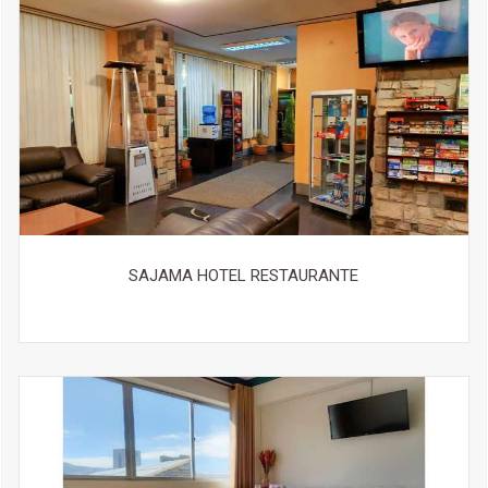
Comida & bebida
Cafetería en el alojamiento
Botella de agua De pago
Vino / champán De pago
Internet
¡Gratis! Hay conexión a internet Wi-Fi disponible en todo
el establecimiento.
Aparcamiento
SAJAMA HOTEL RESTAURANTE
No hay parking.
Transporte
Servicio de traslado al aeropuerto De pago
Servicio de recogida en el aeropuerto De pago
Servicios de recepción
Taquillas
Registro de entrada / salida privado