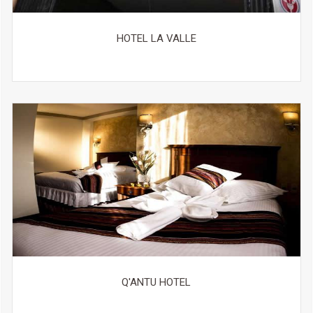
Servicio de limpieza en seco De pago
Servicio de lavandería De pago
HOTEL LA VALLE
General
Servicio de traslado
Servicio de entrega de comestibles De pago
Traslado aeropuerto (de pago)
Servicio de traslado (de pago)
Zona de fumadores
Prohibido fumar en todo el establecimiento
Calefacción
Alquiler de coches
Habitaciones insonorizadas
Ascensor
Suite nupcial
Habitaciones familiares
Habitaciones para no fumadores
Q'ANTU HOTEL
Servicio de habitaciones