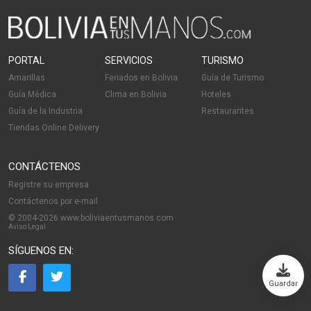
PORTAL
SERVICIOS
TURISMO
Amarillas
Feriados en Bolivia
Guía de Turismo
Guía Médica
Clima en Bolivia
Hoteles
Guía de la Industria
Restaurantes
Tiendas Online Delivery
CONTÁCTENOS
Registre su empresa
Contáctenos por e-mail
© 2004-2026 www.boliviaentusmanos.com
Aviso Legal
SÍGUENOS EN:
Guardar