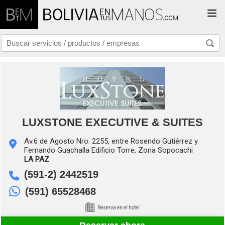
Togg
LUXSTONE EXECUTIVE & SUITES
Av.6 de Agosto Nro. 2255, entre Rosendo Gutiérrez y
Fernando Guachalla Edificio Torre, Zona Sopocachi
LA PAZ
(591-2) 2442519
(591) 65528468
Reserva en el hotel