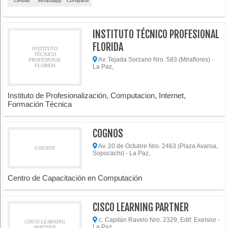
Celular
Whatsapp
Compartir
INSTITUTO TÉCNICO PROFESIONAL
FLORIDA
INSTITUTO
TÉCNICO
Av. Tejada Sorzano Nro. 583 (Miraflores) -
PROFESIONAL
FLORIDA
La Paz,
Instituto de Profesionalización, Computacion, Internet,
Formación Técnica
COGNOS
Av. 20 de Octubre Nro. 2463 (Plaza Avaroa,
COGNOS
Sopocachi) - La Paz,
Centro de Capacitación en Computación
CISCO LEARNING PARTNER
c. Capitán Ravelo Nro. 2329, Edif. Exelsior -
CISCO LEARNING
La Paz,
PARTNER