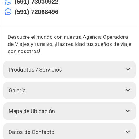
(591) 73039922
(591) 72068496
Descubre el mundo con nuestra Agencia Operadora
de Viajes y
. ¡Haz realidad tus sueños de viaje
Turismo
con nosotros!
Productos / Servicios
Bienvenidos a Pure Andes Travel & Tours, tu puerta de entrada
Galería
a las maravillas naturales y culturales de Bolivia.
Especializados en ofrecer excursiones únicas, te llevamos a
descubrir lugares emblemáticos como Copacabana, donde
Mapa de Ubicación
podrás explorar la mística Isla del Sol y mucho más. También
organizamos viajes a Coroico, el fascinante Valle de la Luna, y
las impresionantes tierras del Salar de Uyuni.
Datos de Contacto
+
Nuestros tours están guiados por expertos locales que