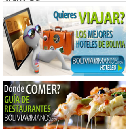
Ropa para Damas
Ropa
Chicharronería
Restaurant: Truchas
Restaurantes
Snack
Agencias de Viajes y Turismo
Turismo: Agencias de Viaje
Viajes, Agencias de
Turismo de Aventura
Turismo Ecológico
Dentistas
Clínica Dental
Clínicas Odontológicas
Estética Dental
Médicos Odontólogos Pediatras