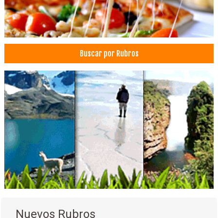
Médicos Odontólogos
Odontología Estética
Odontopediatría
Odontología
Buscar por Rubros
Prótesis Dentales
Ortodoncia
Alimentos Naturales
Cereales
Frutas
Productos Naturales
Frutas Secas
Fábrica de cereales
Cereales de Quinua
Productos de amarantos
Mochilas por mayor y menor
Carteras por mayor y menor
Nuevos Rubros