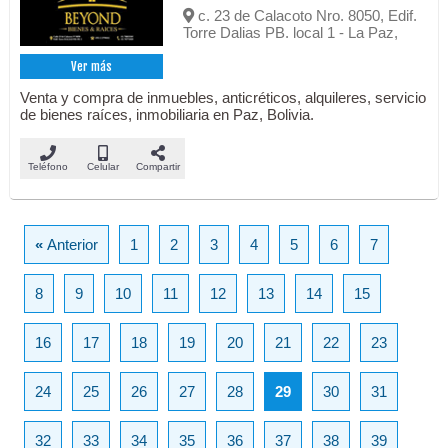
c. 23 de Calacoto Nro. 8050, Edif.
Torre Dalias PB. local 1 - La Paz,
Ver más
Venta y compra de inmuebles, anticréticos, alquileres, servicio
de bienes raíces, inmobiliaria en Paz, Bolivia.
Teléfono
Celular
Compartir
«
Anterior
1
2
3
4
5
6
7
8
9
10
11
12
13
14
15
16
17
18
19
20
21
22
23
24
25
26
27
28
29
30
31
32
33
34
35
36
37
38
39