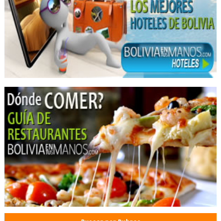
Limpieza Dental
Médicos Odontólogos Radiólogos
Médicos Odontólogos
Ortodoncia
Clínicas de Fisioterapia
Fisioterapia Integral
Fisioterapia
Rehabilitación
Periodoncia
Salud: Clínicas
Cirugía de cataratas
Cirugía de retina
Cirujanos oftalmólogos
Médicos Oftalmólogos
Oftalmología
Oculistas