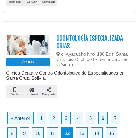
Teléfono
Celular
Compartir
ODONTOLOGÍA ESPECIALIZADA
ORIAS
c. Ayacucho Nro. 186 Edif. Santa
Cruz piso 9 of. 904 - Santa Cruz de
Ver más
la Sierra,
Clínica Dental y Centro Odontológico de Especialidades en
Santa Cruz, Bolivia.
Celular
Sucursal
Compartir
«
Anterior
1
2
3
4
5
6
7
8
9
10
11
12
13
14
15