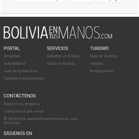
PORTAL
SERVICIOS
TURISMO
Amarillas
Feriados en Bolivia
Guía de Turismo
Guía Médica
Clima en Bolivia
Hoteles
Guía de la Industria
Restaurantes
Tiendas Online Delivery
CONTÁCTENOS
Registre su empresa
Contáctenos por e-mail
© 2004-2026 www.boliviaentusmanos.com
Aviso Legal
SÍGUENOS EN: