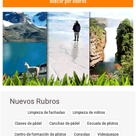
Buscar por Rubros
Dermatólogos
Médicos Dermatólogos
Centro médico de la piel
Dermatólogo - Pediatría
Insumos odontológicos
Odontología: Equipos, Materiales
Administración, Asesores en
Médicos Odontólogos Pediatras
Odontopediatría
Consultorio Dental
Implantología Dental
Implantes dentales
Nuevos Rubros
Prótesis Dentales
Limpieza de fachadas
Limpieza de vidrios
Clases de pádel
Canchas de pádel
Escuela de pilotos
Centro de formación de pilotos
Consolas
Videojuegos