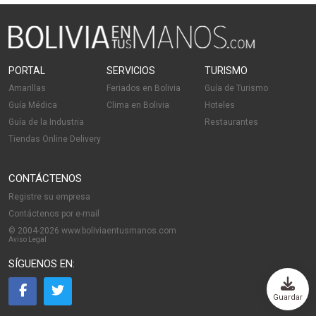
PORTAL
SERVICIOS
TURISMO
Amarillas
Feriados en Bolivia
Guía de Turismo
Guía Médica
Clima en Bolivia
Hoteles
Guía de la Industria
Restaurantes
Tiendas Online Delivery
CONTÁCTENOS
Registre su empresa
Contáctenos por e-mail
© 2004-2026 www.boliviaentusmanos.com
Aviso Legal
SÍGUENOS EN:
Guardar