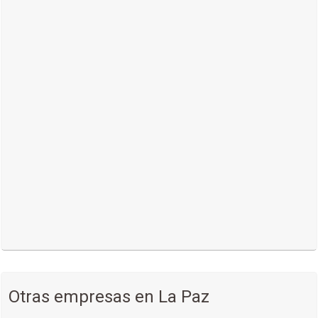
Modernos y de largaduración (Implante Subdérmico, T
Hormonal Mirena, T de Cobre)
Disfunciones Hormonales
Asesoría en Anticoncepción
Obstetricia
Atención del Parto Humanizado
Atención del Alto Riesgo Obstétrico
Cirugías Cesáreas
Otras empresas en La Paz