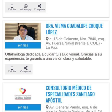
Celular
Whatsapp
Compartir
DRA. VILMA GUADALUPE CHOQUE
LÓPEZ
c. 15 de Calacoto, Nro. 7840, esq.
Av. Fuerza Naval (frente al COE) -
Ver más
La Paz,
Oftalmóloga dedicada a cuidar tu salud visual. Gracias a su
experiencia, te garantiza una visión clara y saludable.
Celular
Compartir
CONSULTORIO MÉDICO DE
ESPECIALIDADES SANTIAGO
APÓSTOL
Av. General Pando, esq. 6 de
Ver más
agosto, Galería Galena, Piso 4, Of.