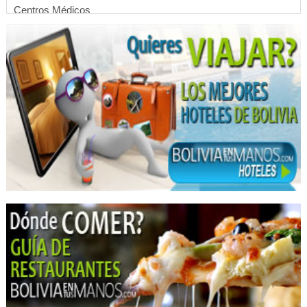
Centros Médicos
Botox
Centro médico de la piel
Dermatólogo - Pediatría
Dermatólogos
Médicos Dermatólogos
Nutrición
Centros de Belleza
Estética Integral
Acné
Láser
Consultorio dermatológico
Cuidados de la piel
Tratamientos para la piel
Médicos Acupunturistas
Médicos Homeópatas