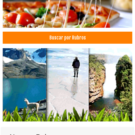
Médicos Terapeutas del Dolor
Orientación psicológica
Psicólogos
Psicologia Familiar
Buscar por Rubros
Consultorio Dental
Dentistas
Estética Dental
Odontopediatría
Médicos Odontólogos
Odontología Integral
Odontología Estética
Ortodoncia
Odontología
Prótesis Dentales
Tratamiento de Varices