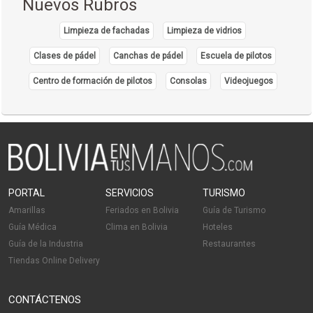
Nuevos Rubros
Limpieza de fachadas
Limpieza de vidrios
Clases de pádel
Canchas de pádel
Escuela de pilotos
Centro de formación de pilotos
Consolas
Videojuegos
PORTAL
SERVICIOS
TURISMO
Amarillas
Feriados en Bolivia
Guía de Turismo
Guía Médica
Clima en Bolivia
Hoteles
Guía de la Industria
Restaurantes
Tiendas Online Delivery
CONTÁCTENOS