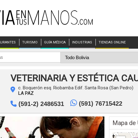
AURANTES
TURISMO
GUÍA MÉDICA
INDUSTRIAS
TIENDAS ONLINE
VETERINARIA Y ESTÉTICA CA
c. Boquerón esq. Riobamba Edif. Santa Rosa (San Pedro)
LA PAZ
(591) 76715422
(591-2) 2486531
Mapa de 