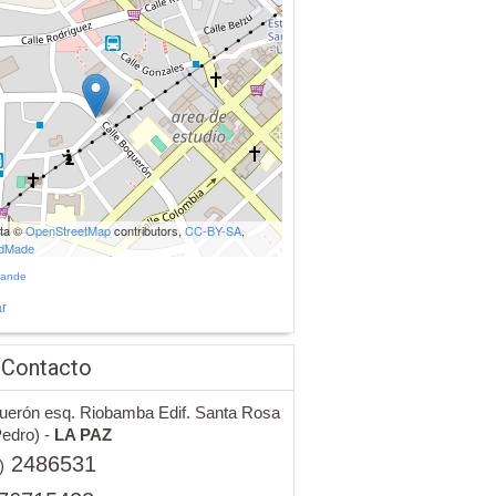
ata ©
OpenStreetMap
contributors,
CC-BY-SA
,
udMade
rande
r
 Contacto
uerón esq. Riobamba Edif. Santa Rosa
edro) -
LA PAZ
2486531
)