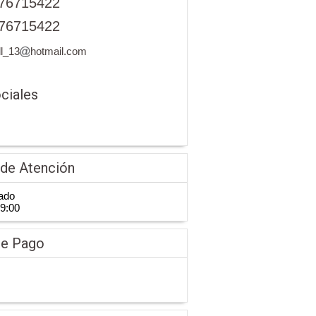
76715422
76715422
ll_13
hotmail.com
ciales
 de Atención
ado
19:00
de Pago
.