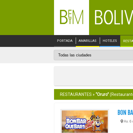
PORTADA
AMARILLAS
HOTELES
REST
RESTAURANTES »
“Oruro”
(Restaurant
BON BA
Av. 6