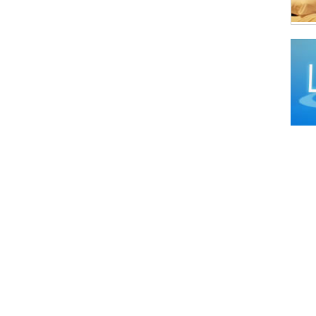
Comi
Poto
Comi
Uyun
Comi
Comi
Comi
Comi
Comi
Comi
Comid
Comid
Comi
Comi
Comid
Comi
Comi
Comi