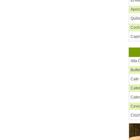
El Al
Apol
Quill
Coc
Capi
Colc
Villa
Alta 
Vint
Buffe
Tiqu
Cafe 
Puer
Cafet
Conc
Cate
Santa
Cevi
Orur
Chic
Tarij
Chif
Villa
Chur
Sucr