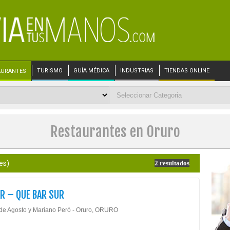
TURISMO
GUÍA MÉDICA
INDUSTRIAS
TIENDAS ONLINE
AURANTES
Restaurantes en Oruro
es)
2 resultados
R – QUE BAR SUR
 de Agosto y Mariano Peró - Oruro, ORURO