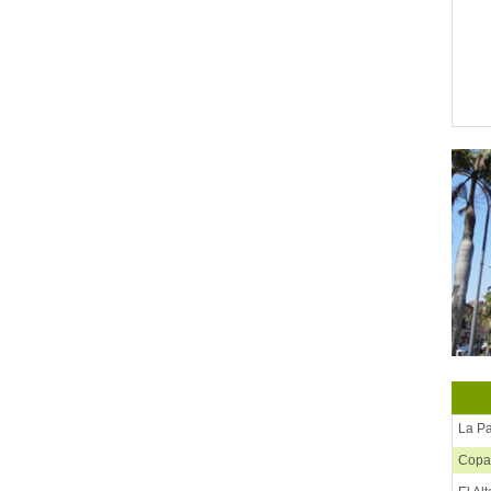
La P
Copa