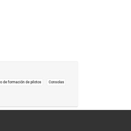
urantes - Peñas - Discotecas
(27)
zios
(7)
nes de Té
(11)
ñerías, Salteñas
(8)
ks, Pensiones
(7)
or, Diente Libre
(2)
o de formación de pilotos
Consolas