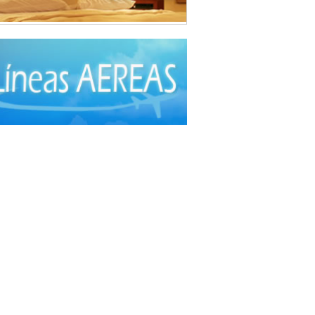
da Árabe
(3)
sí
(2)
da Brasilera
(1)
i
(3)
da Coreana
(1)
da Española
(2)
da Francesa
(6)
da Fusión
(3)
da Gourmet
(3)
da Hindú
(1)
a Internacional
(40)
a Italiana
(6)
da Japonesa
(7)
da Mexicana
(1)
a Nacional - Criolla
(57)
da Peruana
(3)
da Rápida, Fast Food
(38)
da Suiza
(1)