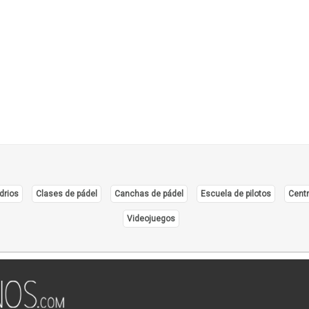
Resta
Rodi
Salo
Salte
Snac
Tened
drios
Clases de pádel
Canchas de pádel
Escuela de pilotos
Centr
Videojuegos