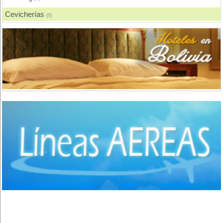
Concepción
(1)
Cevicherías
(7)
Santa Cruz de la Sierra
(12)
Chicharronerías
(8)
Oruro
(2)
Chifas, Comida China
(2)
Tarija
(6)
Churrasquerías
(28)
Villa Montes
(1)
Comida Árabe
(3)
Sucre
(5)
Comida Brasilera
(1)
Potosí
(2)
Comida Coreana
(1)
Uyuni
(3)
Comida Española
(2)
Comida Francesa
(6)
Comida Fusión
(3)
Comida Gourmet
(3)
Comida Hindú
(1)
Comida Internacional
(40)