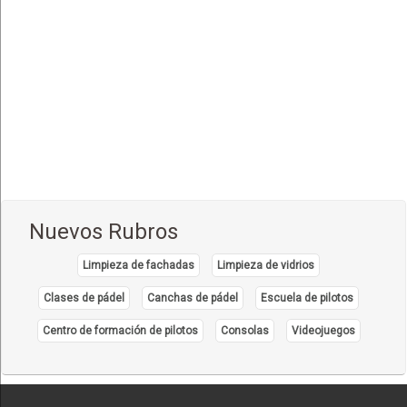
Comida Italiana
(6)
Comida Japonesa
(7)
Comida Mexicana
(1)
Comida Nacional - Criolla
(57)
Comida Peruana
(3)
Comida Rápida, Fast Food
(38)
Comida Suiza
(1)
Nuevos Rubros
Comida Tailandesa
(1)
Limpieza de fachadas
Limpieza de vidrios
Comida Vegana
(3)
Comida Vegetariana
Clases de pádel
Canchas de pádel
Escuela de pilotos
(8)
Comida Vietnamita
Centro de formación de pilotos
Consolas
Videojuegos
(1)
Delivery
(18)
Eventos - Recepciones
(17)