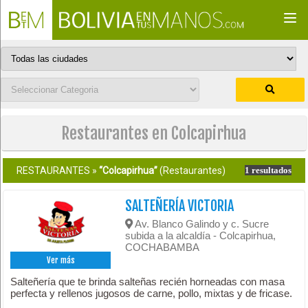
Togg
navi
Restaurantes en Colcapirhua
RESTAURANTES »
“Colcapirhua”
(Restaurantes)
1 resultados
SALTEÑERÍA VICTORIA
Av. Blanco Galindo y c. Sucre
subida a la alcaldía - Colcapirhua,
COCHABAMBA
Ver más
Salteñería que te brinda salteñas recién horneadas con masa
perfecta y rellenos jugosos de carne, pollo, mixtas y de fricase.