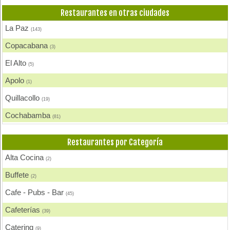
Restaurantes en otras ciudades
La Paz
(143)
Copacabana
(3)
El Alto
(5)
Apolo
(1)
Quillacollo
(19)
Cochabamba
(81)
Capinota
(1)
Restaurantes por Categoría
Colcapirhua
(1)
Alta Cocina
(2)
Villa Tunari - Chapare
(4)
Buffete
(2)
Vinto
(2)
Cafe - Pubs - Bar
(45)
Tiquipaya
(1)
Cafeterías
(39)
Puerto Suarez
(1)
Catering
(9)