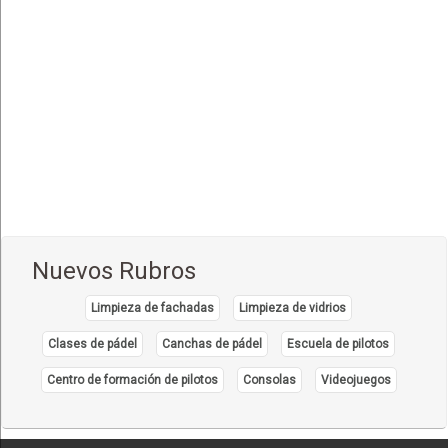
Comida Internacional
(40)
Comida Italiana
(6)
Comida Japonesa
(7)
Comida Mexicana
(1)
Comida Nacional - Criolla
(57)
Comida Peruana
(3)
Comida Rápida, Fast Food
(38)
Comida Suiza
(1)
Nuevos Rubros
Comida Tailandesa
(1)
Limpieza de fachadas
Limpieza de vidrios
Comida Vegana
(3)
Comida Vegetariana
Clases de pádel
Canchas de pádel
Escuela de pilotos
(8)
Comida Vietnamita
Centro de formación de pilotos
Consolas
Videojuegos
(1)
Delivery
(18)
Eventos - Recepciones