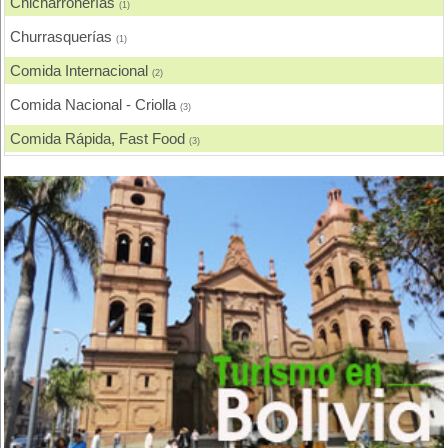
Chicharronerías
(1)
Churrasquerías
(1)
Comida Internacional
(2)
Comida Nacional - Criolla
(3)
Comida Rápida, Fast Food
(3)
Delivery
(1)
Hamburguesas
(2)
Patio, Plaza de Comidas
(2)
Pizzerias, Pizzas
(2)
Pollos, Broaster, Spiedo, A la Leña
(1)