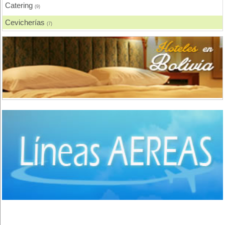
Catering
(9)
Cevicherías
(7)
Chicharronerías
(8)
Chifas, Comida China
(2)
Churrasquerías
(28)
Comida Árabe
(3)
Comida Brasilera
(1)
Comida Coreana
(1)
Comida Española
(2)
Comida Francesa
(6)
Comida Fusión
(3)
Comida Gourmet
(3)
Comida Hindú
(1)