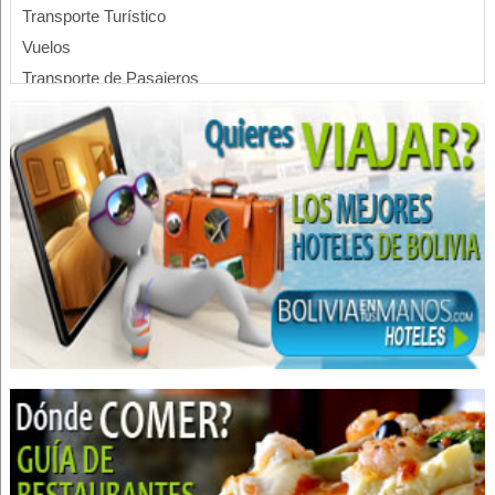
Transporte Turístico
Vuelos
Transporte de Pasajeros
Antisépticos
Bandas transportadoras
Equipos Industriales
Estructuras Metálicas
Montajes Industriales
Metal mecánica
Naves industriales
Prensas hidráulicas
Pintura industrial
Plantas de tratamiento de agua
Puentes grúa
Soldadura
Soldadura: Maquinaria, Equipos