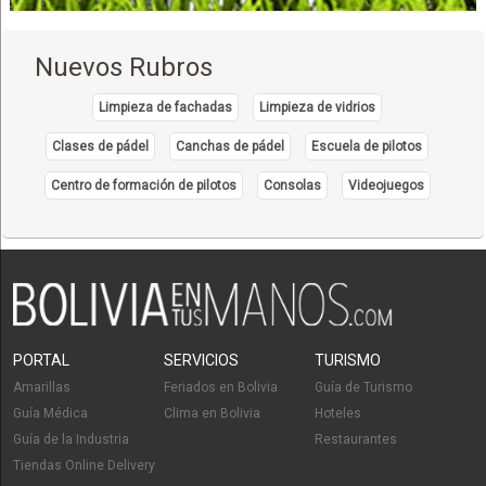
Nuevos Rubros
Limpieza de fachadas
Limpieza de vidrios
Clases de pádel
Canchas de pádel
Escuela de pilotos
Centro de formación de pilotos
Consolas
Videojuegos
PORTAL
SERVICIOS
TURISMO
Amarillas
Feriados en Bolivia
Guía de Turismo
Guía Médica
Clima en Bolivia
Hoteles
Guía de la Industria
Restaurantes
Tiendas Online Delivery