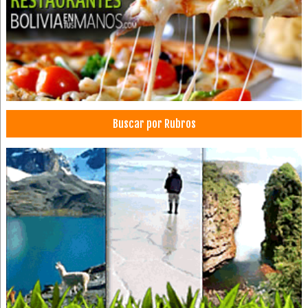
Tanques de almacenamiento
Maquinaria Industrial
Carga Aérea
Transporte de carga aérea
Consultorio Dental
Dentistas
Buscar por Rubros
Estética Dental
Limpieza Dental
Odontología Estética
Ortodoncia
Médicos Odontólogos