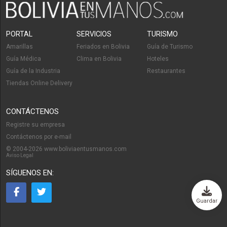
PORTAL
SERVICIOS
TURISMO
Amarillas
Feriados en Bolivia
Guía de Turismo
Guía Médica
Clima en Bolivia
Hoteles
Guía de la Industria
Restaurantes
Tiendas Online Delivery
CONTÁCTENOS
Registre su empresa
Contáctenos por e-mail
© 2004-2026 www.boliviaentusmanos.com
Aviso Legal
SÍGUENOS EN:
Guardar