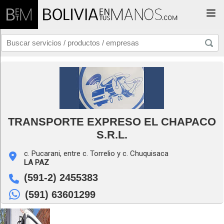
Togg
TRANSPORTE EXPRESO EL CHAPACO
S.R.L.
c. Pucarani, entre c. Torrelio y c. Chuquisaca
LA PAZ
(591-2) 2455383
(591) 63601299