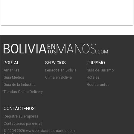
PORTAL
SERVICIOS
TURISMO
Amarillas
Feriados en Bolivia
Guía de Turismo
Guía Médica
Clima en Bolivia
Hoteles
Guía de la Industria
Restaurantes
Tiendas Online Delivery
CONTÁCTENOS
Registre su empresa
Contáctenos por e-mail
© 2004-2026 www.boliviaentusmanos.com