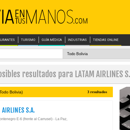
AURANTES
TURISMO
GUÍA MÉDICA
INDUSTRIAS
TIENDAS ONLINE
osibles resultados para LATAM AIRLINES S.
Todo Bolivia)
3 resultados
 AIRLINES S.A.
ntenegro E-6 (frente al Carrusel) - La Paz,