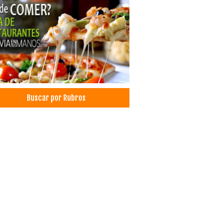
sporte Marítimo
sporte Terrestre
sporte de carga terrestre
sporte Larga Distancia
sporte aéreo de mercancías
sportes
Buscar por Rubros