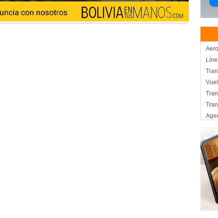
Aero
Líne
Tran
Vue
Tran
Tran
Agen
Alm
Logí
Marí
Serv
Serv
Tran
Tran
Tran
Tran