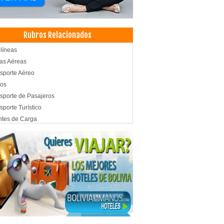
Rubros Relacionados
líneas
as Aéreas
sporte Aéreo
los
sporte de Pasajeros
sporte Turístico
tes de Carga
acenaje
stica
timo, Transporte
icios de Distribución y Logística
icio de Carga y Transporte
sporte de carga aérea
sporte de Carga Internacional
sporte de Carga Nacional
sporte multimodal