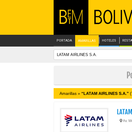
PORTADA
HOTELES
REST
AMARILLAS
P
Amarillas »
“LATAM AIRLINES S.A.”
(
LATAM
Av. Mo