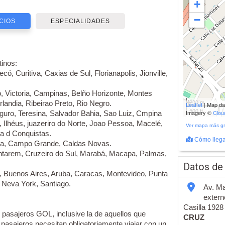
+
−
CIOS
ESPECIALIDADES
tinos:
ó, Curitiva, Caxias de Sul, Florianapolis, Jionville,
, Victoria, Campinas, Belño Horizonte, Montes
200 m
landia, Ribeirao Preto, Rio Negro.
Leaflet
| Map d
500 ft
Imagery ©
Clo
guro, Teresina, Salvador Bahia, Sao Luiz, Cmpina
 Ilhéus, juazeriro do Norte, Joao Pessoa, Macelé,
Ver mapa más g
ria d Conquistas.
Cómo llega
aba, Campo Grande, Caldas Novas.
tarem, Cruzeiro do Sul, Marabá, Macapa, Palmas,
Datos de
 Buenos Aires, Aruba, Caracas, Montevideo, Punta
, Neva York, Santiago.
Av. Ma
extern
Casilla 1928
s pasajeros GOL, inclusive la de aquellos que
CRUZ
pasajeros necesitan obligatoriamente viajar con un