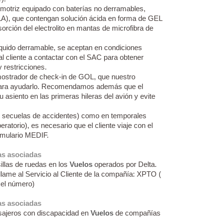
 motriz equipado con baterías no derramables,
LA), que contengan solución ácida en forma de GEL
rción del electrolito en mantas de microfibra de
íquido derramable, se aceptan en condiciones
al cliente a contactar con el SAC para obtener
 restricciones.
 mostrador de check-in de GOL, que nuestro
 para ayudarlo. Recomendamos además que el
 asiento en las primeras hileras del avión y evite
lo: secuelas de accidentes) como en temporales
ratorio), es necesario que el cliente viaje con el
rmulario MEDIF.
s asociadas
sillas de ruedas en los
Vuelos
operados por Delta.
lame al Servicio al Cliente de la compañía: XPTO (
 el número)
s asociadas
sajeros con discapacidad en
Vuelos
de compañías