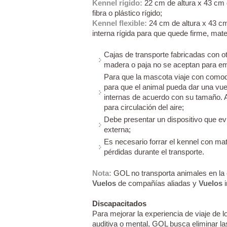
Kennel rígido:
22 cm de altura x 43 cm 
fibra o plástico rígido;
Kennel flexible:
24 cm de altura x 43 cm
interna rígida para que quede firme, mat
Cajas de transporte fabricadas con o
madera o paja no se aceptan para e
Para que la mascota viaje con comodi
para que el animal pueda dar una vue
internas de acuerdo con su tamaño. 
para circulación del aire;
Debe presentar un dispositivo que evi
externa;
Es necesario forrar el kennel con mat
pérdidas durante el transporte.
Nota:
GOL no transporta animales en la
Vuelos
de compañías aliadas y
Vuelos
i
Discapacitados
Para mejorar la experiencia de viaje de l
auditiva o mental, GOL busca eliminar la