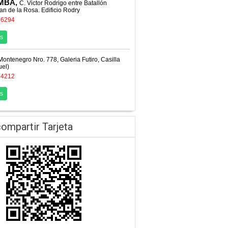
MBA,
C. Victor Rodrigo entre Batallón
an de la Rosa. Edificio Rodry
36294
s
Montenegro Nro. 778, Galeria Futiro, Casilla
uel)
74212
s
ompartir Tarjeta