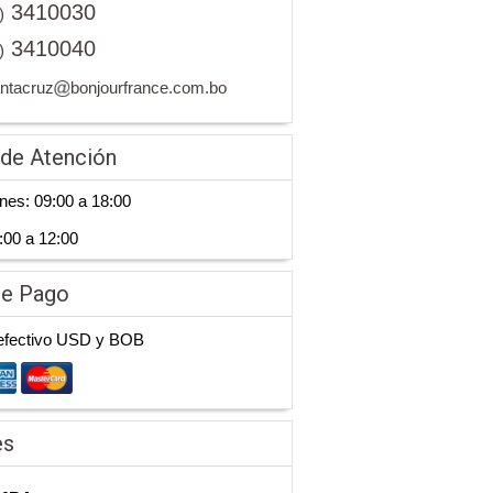
3410030
)
3410040
)
antacruz
bonjourfrance.com.bo
 de Atención
nes: 09:00 a 18:00
:00 a 12:00
de Pago
efectivo USD y BOB
es