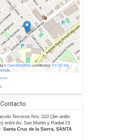
ata ©
OpenStreetMap
contributors,
CC-BY-SA
,
udMade
rande
r
 Contacto
rcelo Terceros Nro. 310 (3er anillo
o) entre Av. San Martin y Radial 23
 -
Santa Cruz de la Sierra,
SANTA