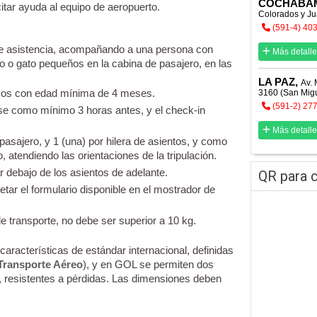
COCHABA
citar ayuda al equipo de aeropuerto.
Colorados y Ju
(591-4) 40
de asistencia, acompañando a una persona con
Más detalle
ro o gato pequeños en la cabina de pasajero, en las
LA PAZ,
Av. 
cos con edad mínima de 4 meses.
3160 (San Mig
(591-2) 27
arse como mínimo 3 horas antes, y el check-in
Más detalle
asajero, y 1 (una) por hilera de asientos, y como
 atendiendo las orientaciones de la tripulación.
debajo de los asientos de adelante.
QR para c
ar el formulario disponible en el mostrador de
de transporte, no debe ser superior a 10 kg.
características de estándar internacional, definidas
Transporte Aéreo
), y en GOL se permiten dos
ble, resistentes a pérdidas. Las dimensiones deben