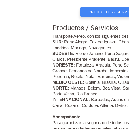
PRODUCTOS / SERVI
Productos / Servicios
Transporte Aereo, con los siguientes des
SUR:
Porto Alegre, Foz de Iguazu, Chapec
Londrina, Maringa, Navegantes.
SUDESTE:
Rio de Janeiro, Porto Seguro
Claros, Presidente Prudente, Bauru, Uber
NORESTE:
Fortaleza, Aracaju, Porto Se
Grande, Fernando de Noroha, Imperatriz,
Petrolina, Recife, Natal, Barreiras, Victo
MEDIO OESTE:
Goiania, Brasilia, Cui
NORTE:
Manaos, Belem, Boa Vista, San
Porto Velho, Rio Branco.
INTERNACIONAL:
Barbados, Asunción,
Cana, Rosario, Córdoba, Atlanta, Detroit
Acompañante
Para garantizar la seguridad de todos lo
tengan necesidades especiales, algunos 