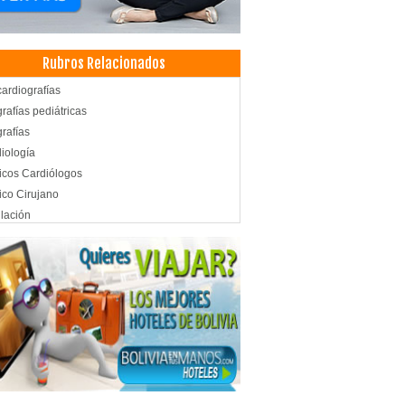
Rubros Relacionados
ardiografías
rafías pediátricas
rafías
iología
cos Cardiólogos
co Cirujano
lación
illaje
illaje de novias
illaje Profesional
querías
nados
s de Sol
es de Contacto
es
cas