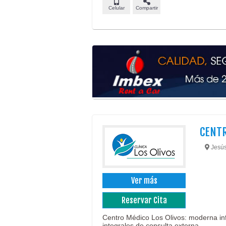
Celular
Compartir
CENTR
Jesús
Ver más
Reservar Cita
Centro Médico Los Olivos: moderna infr
integrales de consulta externa.