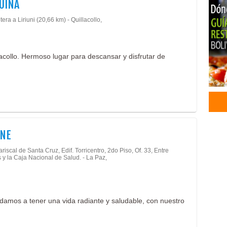
UINA
Comp
era a Liriuni (20,66 km) - Quillacollo,
Comp
Even
Hote
lacollo. Hermoso lugar para descansar y disfrutar de
Hote
Pisc
Rest
Sau
Pile
Boto
Cent
INE
Cent
Plas
riscal de Santa Cruz, Edif. Torricentro, 2do Piso, Of. 33, Entre
 y la Caja Nacional de Salud. - La Paz,
Reju
Trat
Trat
Trat
damos a tener una vida radiante y saludable, con nuestro
Medi
Clín