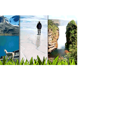
icas Privadas
d: Centros Médicos
odiagnóstico
grafía
grafías Dentales
ografías Dentales
ólogo Dental
ro Radiológico Dental
ros de Capacitación
citación
itutos de Capacitación
citación de Bartenders