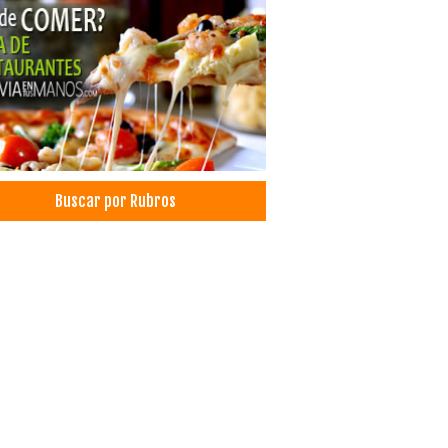
lejos Deportivos
lejos Turísticos
tos Sociales
les
ls
inas
aurantes
nas
Buscar por Rubros
tas
x
ros de Estética Corporal
ros Médicos
ma rico en plaquetas
venecimiento facial
amientos Corporales
amientos de rejuvenecimiento facial
amientos para la piel
cina Estética
icas particulares