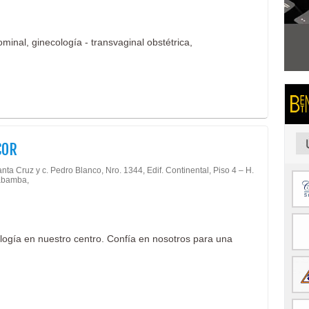
inal, ginecología - transvaginal obstétrica,
COR
nta Cruz y c. Pedro Blanco, Nro. 1344, Edif. Continental, Piso 4 – H.
abamba,
ogía en nuestro centro. Confía en nosotros para una