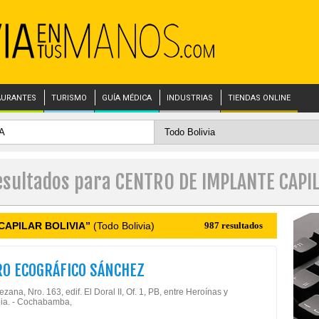
AURANTES
TURISMO
GUÍA MÉDICA
INDUSTRIAS
TIENDAS ONLINE
esultados para CENTRO DE IMPLANTE CAPI
CAPILAR BOLIVIA”
(Todo Bolivia)
987 resultados
O ECOGRÁFICO SÁNCHEZ
ezana, Nro. 163, edif. El Doral II, Of. 1, PB, entre Heroínas y
ia. - Cochabamba,