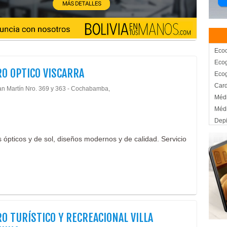
Ecoc
Ecog
O OPTICO VISCARRA
Ecog
Card
an Martín Nro. 369 y 363 - Cochabamba,
Médi
Médi
Depi
Maqu
pticos y de sol, diseños modernos y de calidad. Servicio
Maqu
Maqu
Pelu
Pei
Gafa
Lent
Lent
O TURÍSTICO Y RECREACIONAL VILLA
Opti