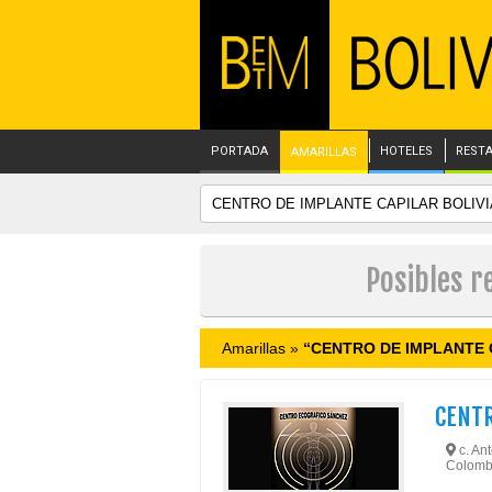
PORTADA
HOTELES
REST
AMARILLAS
Posibles r
Amarillas »
“CENTRO DE IMPLANTE 
CENTR
c. Ant
Colomb