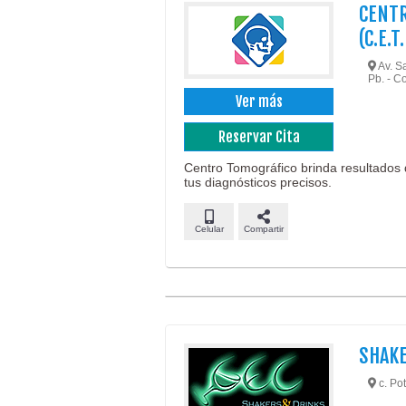
CENTR
(C.E.T
Av. Sa
Pb. - 
Ver más
Reservar Cita
Centro Tomográfico brinda resultados d
tus diagnósticos precisos.
Celular
Compartir
SHAKE
c. Pot