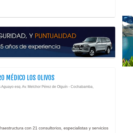
Clín
Salu
Radi
Tomo
Tomo
Radi
Radi
Cent
Cent
Capa
Inst
O MÉDICO LOS OLIVOS
Capa
 Aguayo esq. Av. Melchor Pérez de Olguín - Cochabamba,
aestructura con 21 consultorios, especialistas y servicios