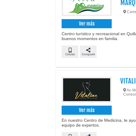
MARQ
Carret
Ver más
Centro turístico y recreacional en Quil
buenos momentos en familia.
Celular
Compartir
VITAL
Av. Ma
Correos
Ver más
En nuestro Centro de Medicina, te ayu
equipo de expertos.