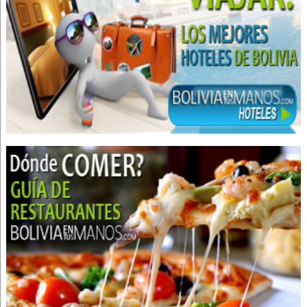
Alquiler de Carpas para Eventos
Equipamiento para eventos
Decoración para Eventos
Muebles de Melamina
Portones
Puertas
Puertas de Aluminio
Tinglados
Ventanas de Aluminio
Catering
Eventos
Matrimonios
Servicio de Catering
Organizador de eventos sociales
Decoraciones
Cumpleaños