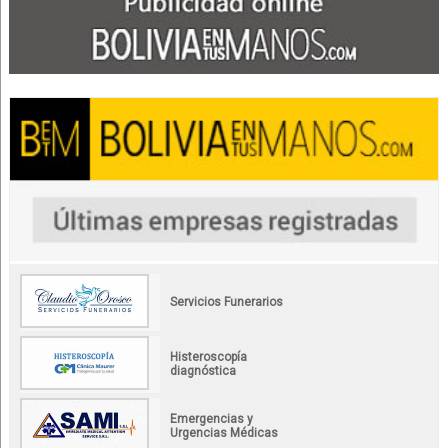
Servicios Funerarios
Histeroscopía
diagnóstica
Emergencias y
Urgencias Médicas