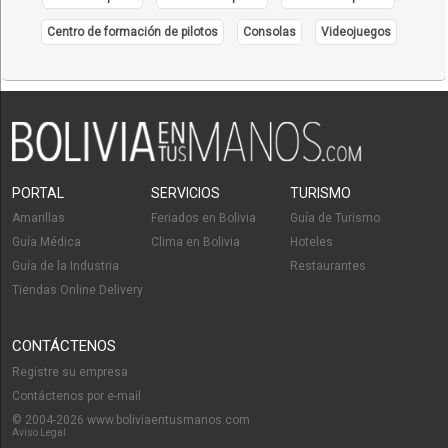
Centro de formación de pilotos
Consolas
Videojuegos
PORTAL
SERVICIOS
TURISMO
Amarillas
Feriados en Bolivia
Guía de Turismo
Guía Médica
Clima en Bolivia
Hoteles
Guía de la Industria
Restaurantes
Tiendas Online Delivery
CONTÁCTENOS
Registre su empresa
Contáctenos por e-mail
© 2004-2026 www.boliviaentusmanos.com
Aviso Legal