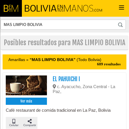
Togg
navi
Posibles resultados para MAS LIMPIO BOLIVIA
Amarillas »
“MAS LIMPIO BOLIVIA”
(Todo Bolivia)
689 resultados
EL PAHUICHI I
c. Ayacucho, Zona Central - La
Paz,
Ver más
Café restaurant de comida tradicional en La Paz, Bolivia
Celular
Compartir