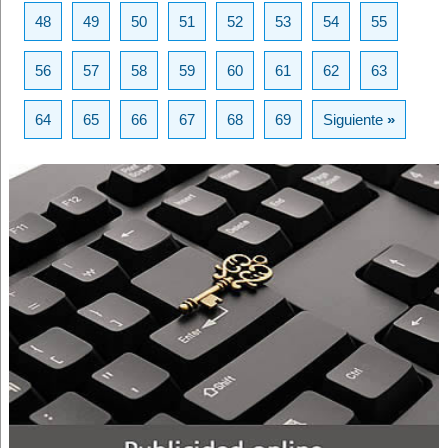
48
49
50
51
52
53
54
55
56
57
58
59
60
61
62
63
64
65
66
67
68
69
Siguiente
»