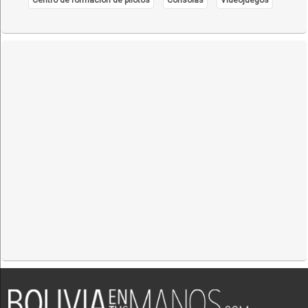
Industrias Metálicas
Ingeniería Estructural
Montaje de Estructuras
Naves industriales
Plantas de almacenaje
Silos
Tanques de almacenamiento
Tinglados