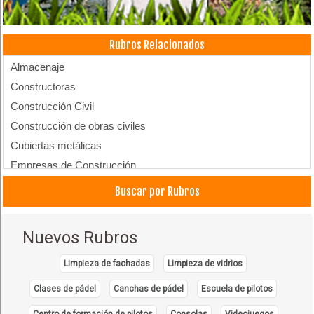
Rubros Relacionados
Almacenaje
Constructoras
Construcción Civil
Construcción de obras civiles
Cubiertas metálicas
Empresas de Construcción
Construcción de Edificios
Buscar por Rubros
Construcción de Tinglados
Construcción de Estructuras Metálicas
Nuevos Rubros
Depósitos
Estructuras industriales
Limpieza de fachadas
Limpieza de vidrios
Estructuras Metálicas
Clases de pádel
Canchas de pádel
Escuela de pilotos
Galpones
Centro de formación de pilotos
Consolas
Videojuegos