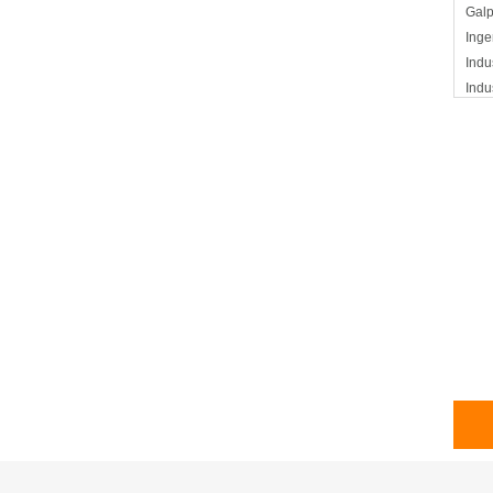
Gal
Inge
Indu
Indu
Mont
Nave
Puen
Puer
Silo
Tech