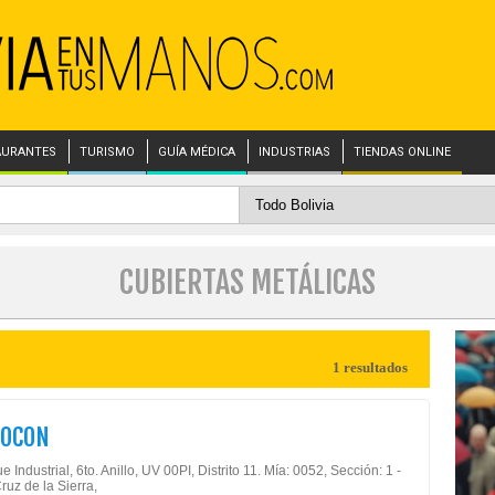
AURANTES
TURISMO
GUÍA MÉDICA
INDUSTRIAS
TIENDAS ONLINE
CUBIERTAS METÁLICAS
1 resultados
ROCON
 Industrial, 6to. Anillo, UV 00PI, Distrito 11. Mía: 0052, Sección: 1 -
ruz de la Sierra,