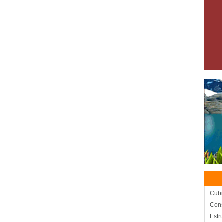
Cubi
Cons
Estr