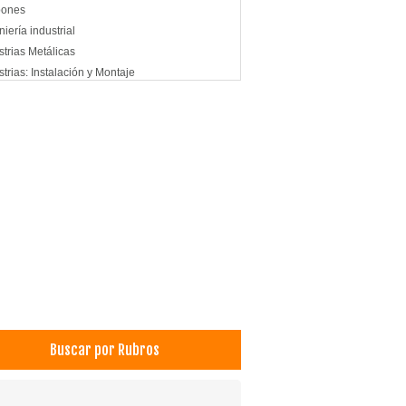
pones
niería industrial
strias Metálicas
strias: Instalación y Montaje
ajes Industriales
s industriales
tes grúa
tas Metálicas
s
os Metálicos
Buscar por Rubros