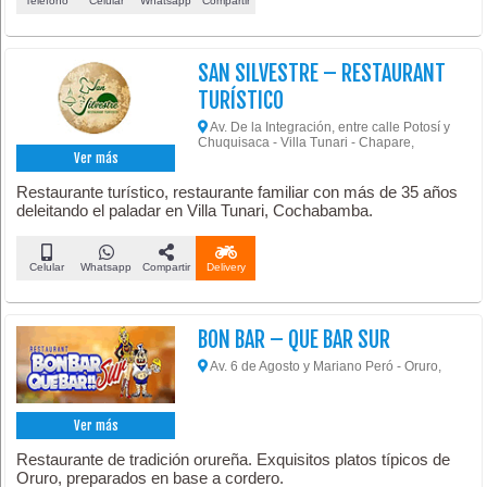
Teléfono
Celular
Whatsapp
Compartir
SAN SILVESTRE – RESTAURANT
TURÍSTICO
Av. De la Integración, entre calle Potosí y
Chuquisaca - Villa Tunari - Chapare,
Ver más
Restaurante turístico, restaurante familiar con más de 35 años
deleitando el paladar en Villa Tunari, Cochabamba.
Celular
Whatsapp
Compartir
Delivery
BON BAR – QUE BAR SUR
Av. 6 de Agosto y Mariano Peró - Oruro,
Ver más
Restaurante de tradición orureña. Exquisitos platos típicos de
Oruro, preparados en base a cordero.