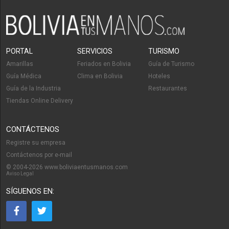
PORTAL
SERVICIOS
TURISMO
Amarillas
Feriados en Bolivia
Guía de Turismo
Guía Médica
Clima en Bolivia
Hoteles
Guía de la Industria
Restaurantes
Tiendas Online Delivery
CONTÁCTENOS
Registre su empresa
Contáctenos por e-mail
© 2004-2026 www.boliviaentusmanos.com
Aviso Legal
SÍGUENOS EN: