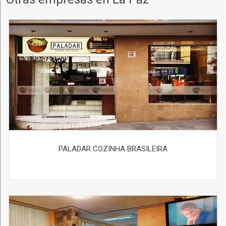
Pollo deshuesado
Pollo a la parrilla
Bife chorizo
Filete
Punta de "S"
Chorizo
Asado de tira
Costillitas de cerdo
PALADAR COZINHA BRASILEIRA