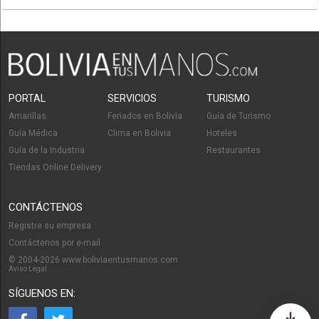
PORTAL
SERVICIOS
TURISMO
Amarillas
Feriados en Bolivia
Guía de Turismo
Guía Médica
Clima en Bolivia
Hoteles
Guía de la Industria
Restaurantes
Tiendas Online Delivery
CONTÁCTENOS
Registre su empresa
Contáctenos por e-mail
© 2004-2026 www.boliviaentusmanos.com
Aviso Legal
SÍGUENOS EN: