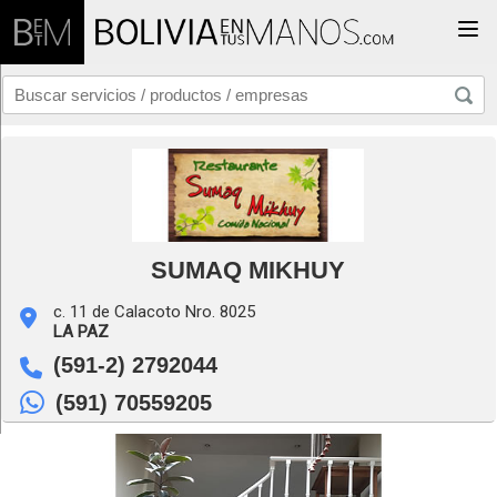
Togg
SUMAQ MIKHUY
c. 11 de Calacoto Nro. 8025
LA PAZ
(591-2) 2792044
(591) 70559205