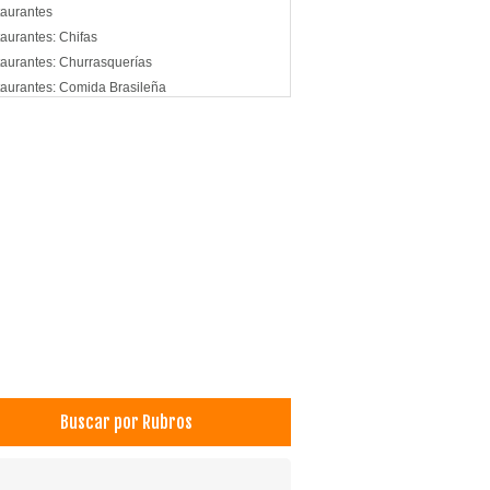
aurantes
aurantes: Chifas
aurantes: Churrasquerías
aurantes: Comida Brasileña
aurantes: Comida Criolla
aurantes: Comida Internacional
aurantes: Comida Japonesa
aurantes: Comida Rápida
Buscar por Rubros