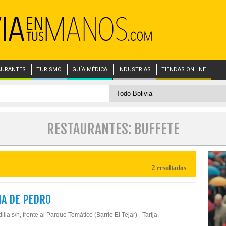
AURANTES
TURISMO
GUÍA MÉDICA
INDUSTRIAS
TIENDAS ONLINE
RESTAURANTES: BUFFETE
2 resultados
A DE PEDRO
illa s/n, frente al Parque Temático (Barrio El Tejar) - Tarija,