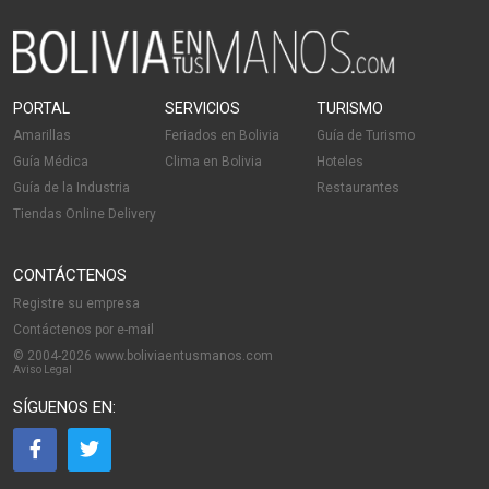
Implantes dentales
Limpieza Dental
Médicos Odontólogos
Odontopediatría
PORTAL
SERVICIOS
TURISMO
Prótesis Dentales
Amarillas
Feriados en Bolivia
Guía de Turismo
Guía Médica
Clima en Bolivia
Hoteles
Guía de la Industria
Restaurantes
Tiendas Online Delivery
CONTÁCTENOS
Registre su empresa
Contáctenos por e-mail
© 2004-2026 www.boliviaentusmanos.com
Aviso Legal
SÍGUENOS EN: