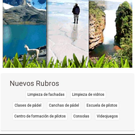
Construcciones
Materiales de Construcción
Pisos Flotantes
Revestimientos
Pisos Laminados
Pisos Cerámicos
Medicina Ortomolecular
Médicos Nutricionistas
Cirugía de cataratas
Cirujanos oftalmólogos
Nuevos Rubros
Médicos Oftalmólogos
Oftalmología
Limpieza de fachadas
Limpieza de vidrios
Oculistas
Clases de pádel
Canchas de pádel
Escuela de pilotos
Consultorio Dental
Centro de formación de pilotos
Consolas
Videojuegos
Estética Dental
Implantología Dental