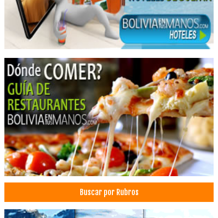
Puertas de Tablero
Productos de Madera
Puertas
Placas
Tableros
Orientación psicológica
Psicólogos
Psicologia Familiar
Grúas y Montacargas
Montacargas
Venta de Toner
Recarga de Toner
Accesorios para impresoras
Toner para impresoras
Buscar por Rubros
Accesorios para Imprenta
Tintas para Impresoras