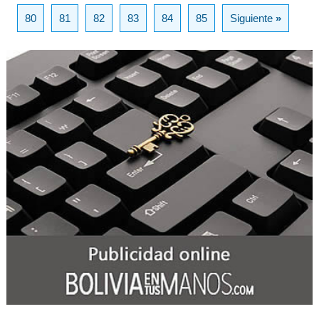
80
81
82
83
84
85
Siguiente
»