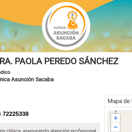
RA. PAOLA PEREDO SÁNCHEZ
dico
ínica Asunción Sacaba
Mapa de 
) 72225338
+
−
n clínica, asegurando atención profesional