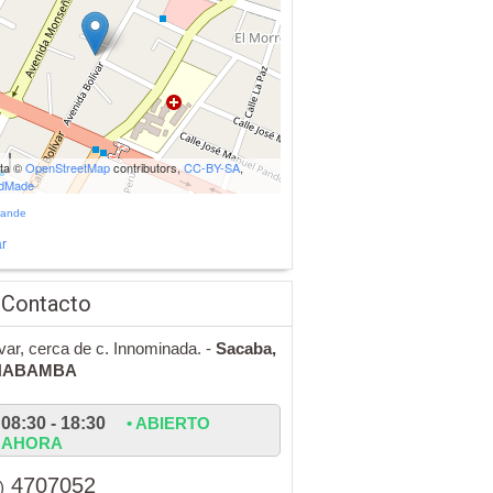
ata ©
OpenStreetMap
contributors,
CC-BY-SA
,
udMade
rande
r
 Contacto
ívar, cerca de c. Innominada. -
Sacaba,
HABAMBA
08:30 - 18:30
• ABIERTO
AHORA
4707052
)