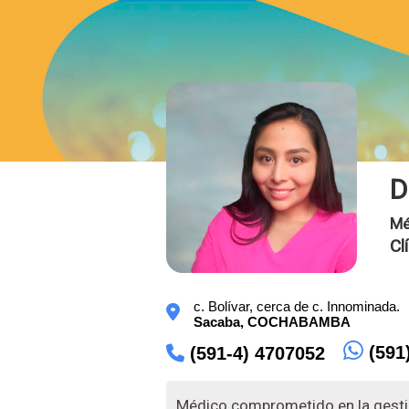
D
Mé
Cl
c. Bolívar, cerca de c. Innominada.
Sacaba,
COCHABAMBA
(591
(591-4) 4707052
Médico comprometido en la gestió