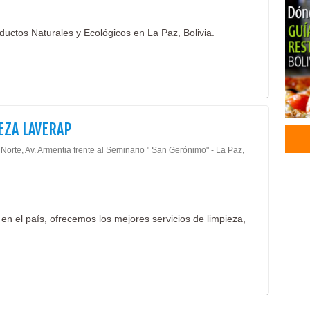
Alim
Cere
ductos Naturales y Ecológicos en La Paz, Bolivia.
Frut
Prod
Frut
Fábr
Cere
EZA LAVERAP
Prod
Moch
Norte, Av. Armentia frente al Seminario " San Gerónimo" - La Paz,
Cart
Moch
Cart
Acei
 en el país, ofrecemos los mejores servicios de limpieza,
Acei
Acei
Acei
Acei
Acei
Acei