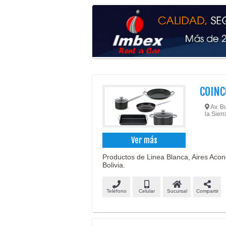
COIN
Av. Bu
la Sierr
Ver más
Productos de Linea Blanca, Aires Aco
Bolivia.
Teléfono
Celular
Sucursal
Compartir