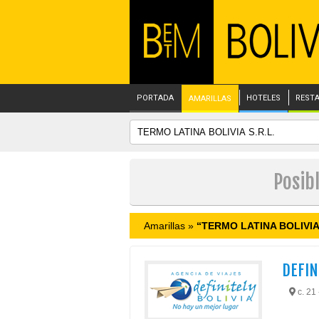
PORTADA
HOTELES
REST
AMARILLAS
Posib
Amarillas »
“TERMO LATINA BOLIVIA 
DEFINI
c. 21 