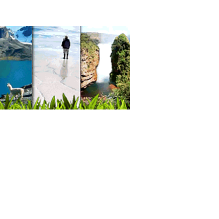
s de Frutas
s e Infusiones
uctos Orgánicos
uctos Ecológicos
uctos Deshidratados
nderías y Tintorerías
nderías
ieza de Ropa
ieza a vapor
a Blanca
 Acondicionado
sorios para cocina
inas
fones
na, Utiles de
actores de Grasa
nos
motanques
iler de Casas, Oficinas, Departamentos