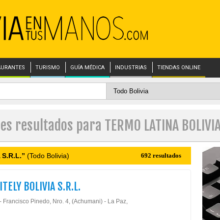
AURANTES
TURISMO
GUÍA MÉDICA
INDUSTRIAS
TIENDAS ONLINE
les resultados para TERMO LATINA BOLIVIA 
S.R.L.”
(Todo Bolivia)
692 resultados
TELY BOLIVIA S.R.L.
- Francisco Pinedo, Nro. 4, (Achumani) - La Paz,