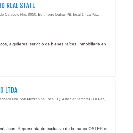
D REAL STATE
Bien
Bien
de Calacoto Nro. 8050, Edif. Torre Dalias PB. local 1 - La Paz,
Inmo
Ases
Impo
Elec
os, alquileres, servicio de bienes raíces, inmobiliaria en
Repr
Arte
Serv
Parri
Vajil
Bate
O LTDA.
Auto
Bate
cachaca Nro. 558 Mezzanine Local B (14 de Septiembre) - La Paz,
Bate
Repu
Auto
omésticos. Representante exclusivo de la marca OSTER en