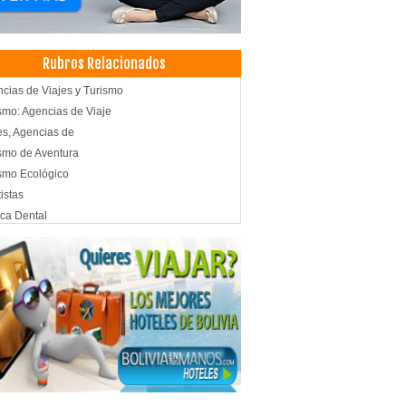
Rubros Relacionados
cias de Viajes y Turismo
smo: Agencias de Viaje
es, Agencias de
smo de Aventura
smo Ecológico
istas
ica Dental
icas Odontológicas
tica Dental
cos Odontólogos Pediatras
icos Odontólogos
tología Estética
topediatría
tología
esis Dentales
doncia