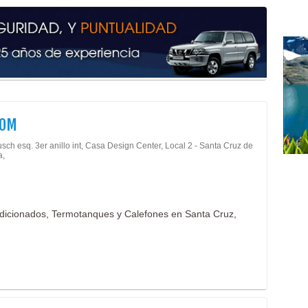
Jugo
Mate
Prod
Prod
Prod
Miel
Lava
Lava
COM
Limp
sch esq. 3er anillo int, Casa Design Center, Local 2 - Santa Cruz de
Limp
a,
Líne
Aire
Acce
Coc
ndicionados, Termotanques y Calefones en Santa Cruz,
Cale
Coci
Extr
Hor
Ter
Alqu