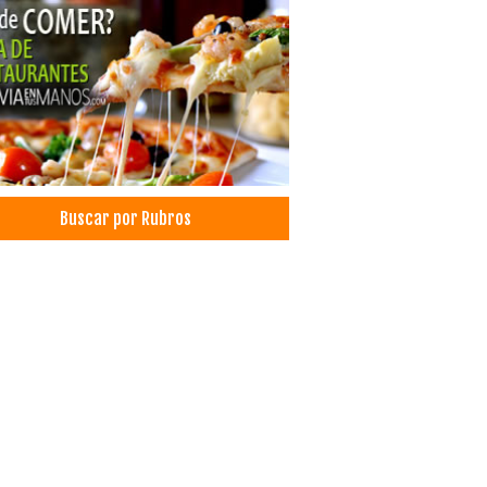
entos Naturales
ales
as
uctos Naturales
as Secas
ica de cereales
ales de Quinua
uctos de amarantos
Buscar por Rubros
ilas por mayor y menor
eras por mayor y menor
ilas
eras
tes Aromáticos
te Natural
te de Coco
te de Almendra
te de Sésamo
te de Ricino
te de Chia