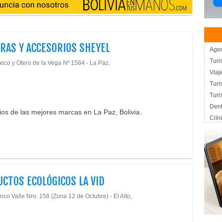
RAS Y ACCESORIOS SHEYEL
Agen
Turi
xico y Otero de la Vega Nº 1584 - La Paz,
Viaj
Turi
Turi
Dent
ios de las mejores marcas en La Paz, Bolivia.
Clín
Clín
Esté
Médi
Méd
Odon
CTOS ECOLÓGICOS LA VID
Odon
nco Valle Nro. 158 (Zona 12 de Octubre) - El Alto,
Odon
Prót
Orto