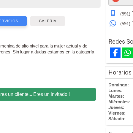
(591)
ERVICIOS
GALERÍA
(591)
Redes So
menina de alto nivel para la mujer actual y de
ones. Sin lugar a dudas estamos en la categoría
Horarios
Domingo:
Lunes:
s un cliente... Eres un invitado!!
Martes:
Miércoles:
Jueves:
Viernes:
Sábado: