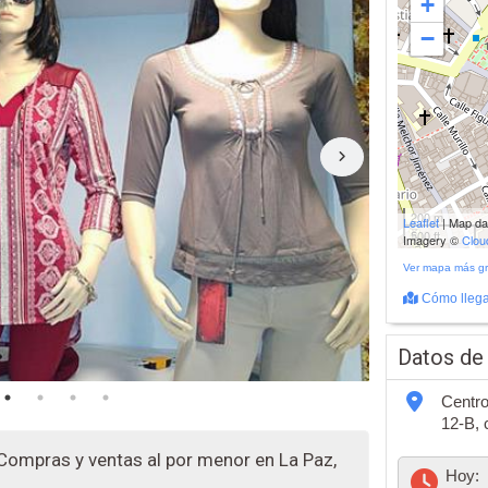
+
−
200 m
Leaflet
| Map d
500 ft
Imagery ©
Clo
Ver mapa más g
Cómo llega
Datos de
Centro
12-B, 
Compras y ventas al por menor en La Paz,
Hoy: