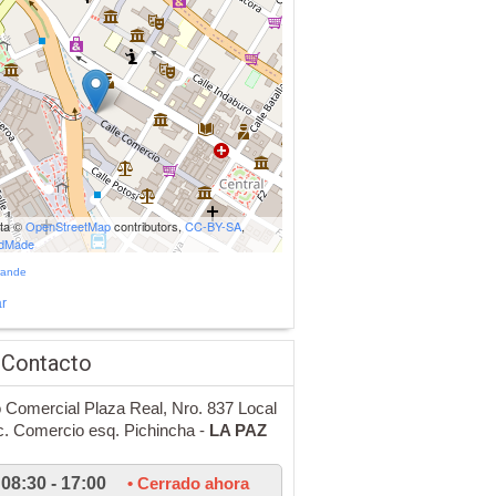
ata ©
OpenStreetMap
contributors,
CC-BY-SA
,
udMade
rande
r
 Contacto
 Comercial Plaza Real, Nro. 837 Local
c. Comercio esq. Pichincha -
LA PAZ
08:30 - 17:00
• Cerrado ahora