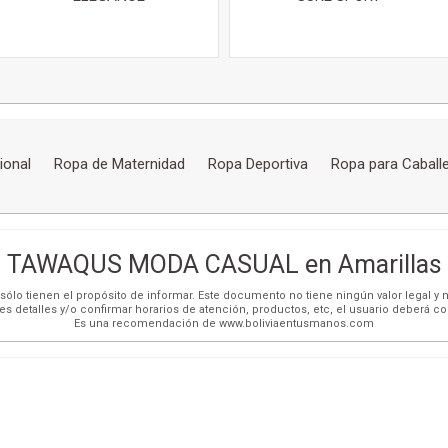
ional
Ropa de Maternidad
Ropa Deportiva
Ropa para Caball
TAWAQUS MODA CASUAL en Amarillas
ólo tienen el propósito de informar. Este documento no tiene ningún valor legal y n
es detalles y/o confirmar horarios de atención, productos, etc, el usuario deberá c
Es una recomendación de www.boliviaentusmanos.com