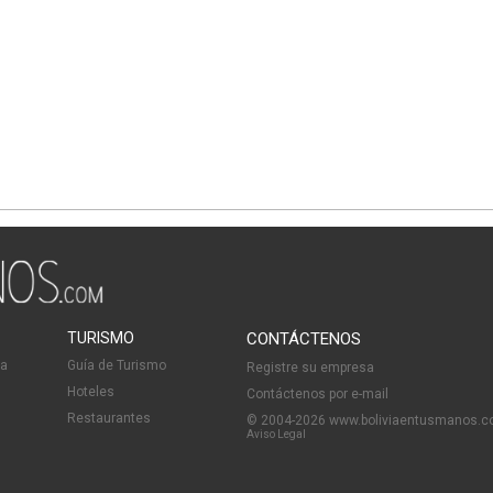
TURISMO
CONTÁCTENOS
ia
Guía de Turismo
Registre su empresa
Hoteles
Contáctenos por e-mail
Restaurantes
© 2004-2026 www.boliviaentusmanos.
Aviso Legal