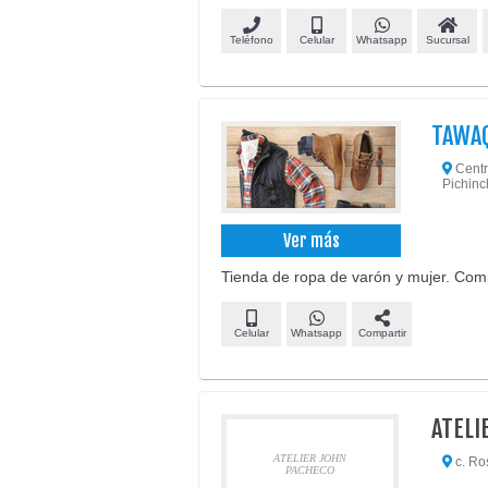
Teléfono
Celular
Whatsapp
Sucursal
TAWA
Centr
Pichinc
Ver más
Tienda de ropa de varón y mujer. Comp
Celular
Whatsapp
Compartir
ATELI
ATELIER JOHN
c. Ros
PACHECO