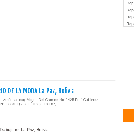
Rop
Rop
Ropa
Ropa
Ropa
Ropa
Ropa
Rop
Ropa
Rop
IO DE LA MODA La Paz, Bolivia
as Américas esq. Virgen Del Carmen No. 1425 Edif. Gutiérrez
PB. Local 1 (Villa Fátima) - La Paz,
rabajo en La Paz, Bolivia