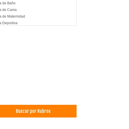
a de Baño
a de Cama
 de Maternidad
 Deportiva
 Infantil
 Interior
 para Caballeros
a para Damas
 para Novias
a
Buscar por Rubros