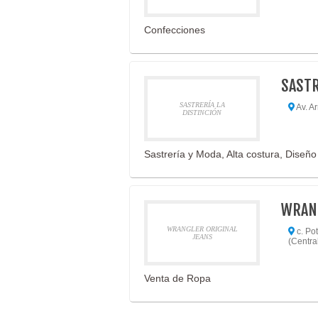
Confecciones
SASTR
SASTRERÍA LA
Av. Ar
DISTINCIÓN
Sastrería y Moda, Alta costura, Diseñ
WRANG
WRANGLER ORIGINAL
c. Po
JEANS
(Central
Venta de Ropa