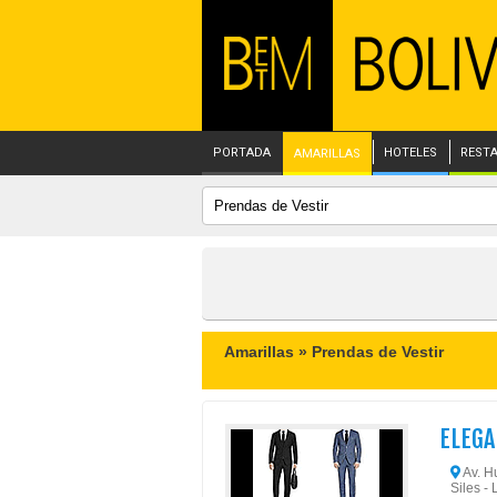
PORTADA
HOTELES
REST
AMARILLAS
Amarillas »
Prendas de Vestir
ELEGA
Av. H
Siles - 