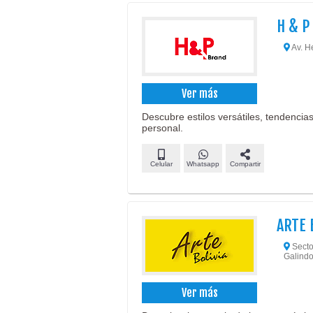
H & P
Av. H
Ver más
Descubre estilos versátiles, tendencias
personal.
Celular
Whatsapp
Compartir
ARTE 
Secto
Galindo
Ver más