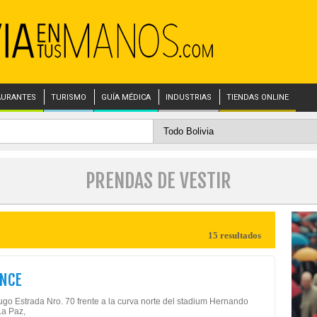
AURANTES
TURISMO
GUÍA MÉDICA
INDUSTRIAS
TIENDAS ONLINE
PRENDAS DE VESTIR
15 resultados
NCE
ugo Estrada Nro. 70 frente a la curva norte del stadium Hernando
La Paz,