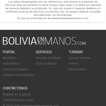
Los datos desplegados son de referencia y sólo tienen el propósito de
informar. Este documento no tiene ningún valor legal y no debe ser utilizado
de manera distinta a su propósito. En caso de requerir mayores detalles y/o
confirmar horarios de atención, productos, etc, el usuario deberá consultar
directamente con la empresa.
Es una recomendación de www.boliviaentusmanos.com
PORTAL
SERVICIOS
TURISMO
Amarillas
Feriados en Bolivia
Guía de Turismo
Guía Médica
Clima en Bolivia
Hoteles
Guía de la Industria
Restaurantes
Tiendas Online Delivery
CONTÁCTENOS
Registre su empresa
Contáctenos por e-mail
© 2004-2026 www.boliviaentusmanos.com