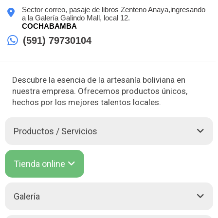
Sector correo, pasaje de libros Zenteno Anaya,ingresando
a la Galería Galindo Mall, local 12.
COCHABAMBA
(591) 79730104
Descubre la esencia de la artesanía boliviana en
nuestra empresa. Ofrecemos productos únicos,
hechos por los mejores talentos locales.
Productos / Servicios
¡Bienvenido a Arte Bolivia, tu destino para la auténtica
Tienda online
artesanía boliviana! Sumérgete en la vibrante cultura de Bolivia
a través de nuestra amplia selección de productos
artesanales. Desde
Chompas
y
Poleras
hasta
Mochilas
y
Galería
billeteras, ofrecemos una variedad de
Prendas de Vestir
con
diseños únicos y artesanales que reflejan la rica tradición textil
de nuestro país.