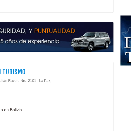
Ado
Arte
Ador
Cho
Moch
Pren
Pole
Rega
Ropa
Rop
Rop
I TURISMO
Cáma
pitán Ravelo Nro. 2101 - La Paz,
Cent
Fisi
Fisi
Medi
o en Bolivia.
Neur
Ozon
Oxig
Plas