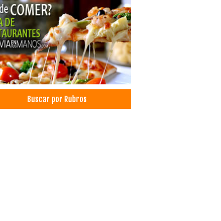
nterio de Mascotas
icios Exequiales
udes
rales
enterios
nes Velatorios
maciones
terías
Buscar por Rubros
aurantes: Comida Criolla
aurantes
idas
trucciones
riales de Construcción
stimientos
iler de Casas, Oficinas, Departamentos
tamentos en Alquiler
es Raíces
es inmuebles
biliarias