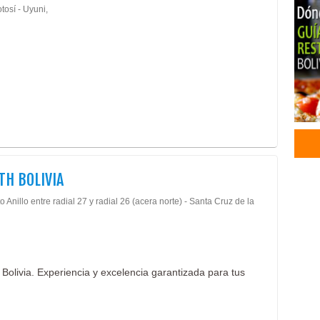
tosí - Uyuni,
Ceme
Serv
Ata
Fune
Cem
Salo
Cre
Cafe
Rest
Rest
TH BOLIVIA
Beb
Cons
 Anillo entre radial 27 y radial 26 (acera norte) - Santa Cruz de la
Mate
Reve
Alqu
Apar
 Bolivia. Experiencia y excelencia garantizada para tus
Bien
Bien
Inmo