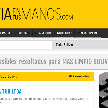
AURANTES
TURISMO
GUÍA MÉDICA
INDUSTRIAS
TIENDAS ONLINE
osibles resultados para MAS LIMPIO BOLIV
odo Bolivia)
689 resultados
 TUR LTDA.
quisaca, Nro 561, entre Moldes y M. Ig. Salvatierra - Santa Cruz de
a,