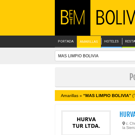
PORTADA
HOTELES
REST
AMARILLAS
P
Amarillas »
“MAS LIMPIO BOLIVIA”
(T
HURVA
c. Chu
la Sierr