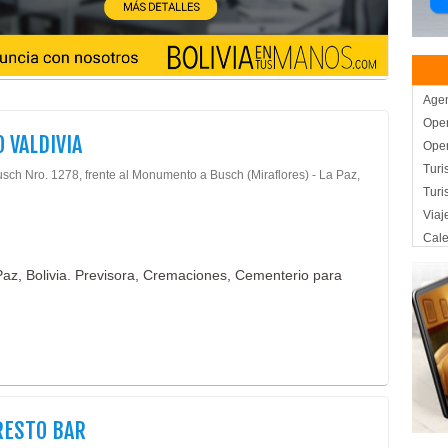
Agen
Oper
 VALDIVIA
Oper
Turi
usch Nro. 1278, frente al Monumento a Busch (Miraflores) - La Paz,
Tur
Viaj
Cale
Ter
 Paz, Bolivia. Previsora, Cremaciones, Cementerio para
Acce
Cale
Extr
Turi
Turi
Láp
Fune
RESTO BAR
Prev