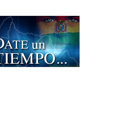
rnos
sanías
nos para el hogar
mpas
ilas
das de Vestir
ras
los y Adornos
 para Caballeros
a para Damas
a
ra Hiperbárica
ros Médicos
oterapia Integral
oterapia
cina Hiperbárica
ología psicomotricidad
oterapia
enación Hiperbárica
ma rico en plaquetas