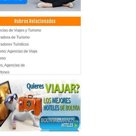
Rubros Relacionados
cias de Viajes y Turismo
adora de Turismo
adores Turisticos
smo: Agencias de Viaje
ismo
es, Agencias de
fones
motanques
sorios para construcción
fones a Gas
actores de Grasa
smo de Aventura
smo Ecológico
idas
rarias
isoras