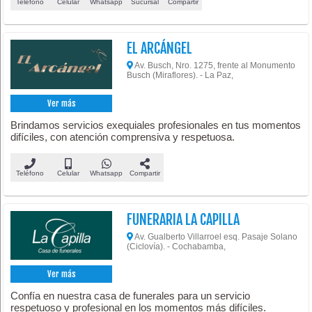
Teléfono
Celular
Whatsapp
Sucursal
Compartir
EL ARCÁNGEL
Av. Busch, Nro. 1275, frente al Monumento
Busch (Miraflores). - La Paz,
Ver más
Brindamos servicios exequiales profesionales en tus momentos
difíciles, con atención comprensiva y respetuosa.
Teléfono
Celular
Whatsapp
Compartir
FUNERARIA LA CAPILLA
Av. Gualberto Villarroel esq. Pasaje Solano
(Ciclovía). - Cochabamba,
Ver más
Confía en nuestra casa de funerales para un servicio
respetuoso y profesional en los momentos más difíciles.