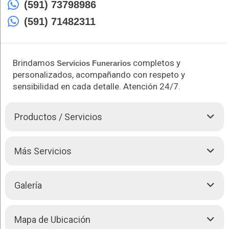
(591) 73798986
(591) 71482311
Brindamos
completos y
Servicios Funerarios
personalizados, acompañando con respeto y
sensibilidad en cada detalle. Atención 24/7.
Productos / Servicios
Funeraria Los Laureles se destaca como líder en servicios
Más Servicios
memoriales, ofreciendo atención de primera calidad y un
equipo que apoya con respeto en momentos difíciles. Con
ataúdes personalizados, limosinas elegantes y capillas con un
Galería
ambiente acogedor, aseguramos un servicio completo que
honra la memoria de los seres queridos.
Cada detalle en Los Laureles está pensado para que las
Mapa de Ubicación
familias encuentren consuelo y serenidad. Nuestra