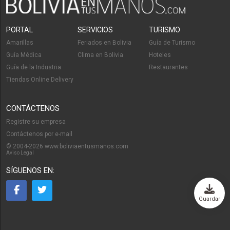
PORTAL
SERVICIOS
TURISMO
Amarillas
Feriados en Bolivia
Guía de Turismo
Guía Médica
Clima en Bolivia
Hoteles
Guía de la Industria
Restaurantes
Tiendas Online Delivery
CONTÁCTENOS
Registre su empresa
Contáctenos por e-mail
© 2004-2026 www.boliviaentusmanos.com
Aviso Legal
SÍGUENOS EN:
Guardar