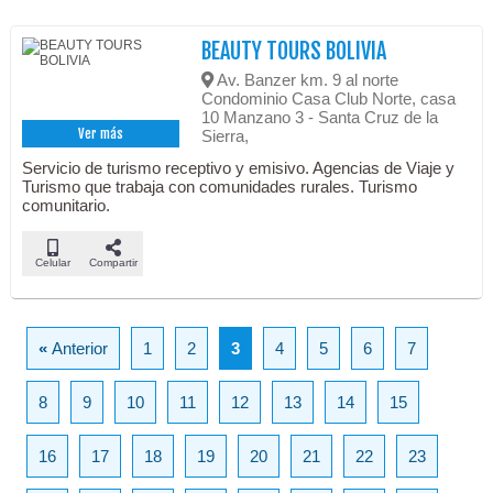
BEAUTY TOURS BOLIVIA
Av. Banzer km. 9 al norte
Condominio Casa Club Norte, casa
10 Manzano 3 - Santa Cruz de la
Ver más
Sierra,
Servicio de turismo receptivo y emisivo. Agencias de Viaje y
Turismo que trabaja con comunidades rurales. Turismo
comunitario.
Celular
Compartir
«
Anterior
1
2
3
4
5
6
7
8
9
10
11
12
13
14
15
16
17
18
19
20
21
22
23