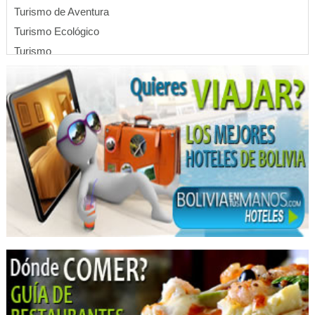
Turismo de Aventura
Turismo Ecológico
Turismo
Operadores Turisticos
Operadora de Turismo
Lápidas
Funerarias
Previsoras
Cementerio de Mascotas
Servicios Exequiales
Ataudes
Funerales
Cementerios
Salones Velatorios
Cremaciones
Cafeterías