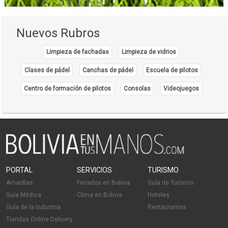
Prendas de Vestir
Poleras
Nuevos Rubros
Regalos y Adornos
Ropa para Caballeros
Limpieza de fachadas
Limpieza de vidrios
Ropa para Damas
Clases de pádel
Canchas de pádel
Escuela de pilotos
Ropa
Centro de formación de pilotos
Consolas
Videojuegos
Cámara Hiperbárica
Centros Médicos
Fisioterapia Integral
Fisioterapia
Medicina Hiperbárica
Neurología psicomotricidad
PORTAL
SERVICIOS
TURISMO
Ozonoterapia
Amarillas
Feriados en Bolivia
Guía de Turismo
Oxigenación Hiperbárica
Guía Médica
Clima en Bolivia
Hoteles
Plasma rico en plaquetas
Guía de la Industria
Restaurantes
Tiendas Online Delivery
Salud: Centros Médicos