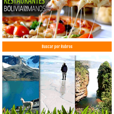
Restaurantes: Comida Criolla
Restaurantes
Bebidas
Construcciones
Materiales de Construcción
Revestimientos
Buscar por Rubros
Alquiler de Casas, Oficinas, Departamentos
Apartamentos en Alquiler
Bienes Raíces
Bienes inmuebles
Inmobiliarias
Adornos
Artesanías
Adornos para el hogar
Chompas
Mochilas