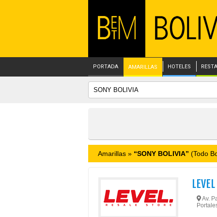
PORTADA
HOTELES
REST
AMARILLAS
Amarillas »
“SONY BOLIVIA”
(Todo Bol
LEVEL
Av. Pa
Portale