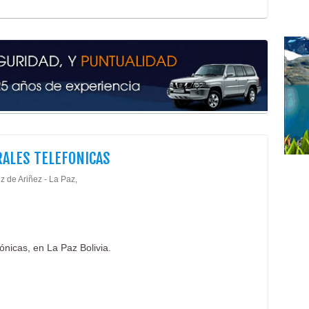
Fabr
Indu
Mueb
Mueb
Mueb
Mue
Mueb
Silla
Sill
Vent
ALES TELEFONICAS
Cent
iz de Ariñez - La Paz,
Cons
Clín
Dent
Esté
Limp
ónicas, en La Paz Bolivia.
Méd
Odon
Odon
Orto