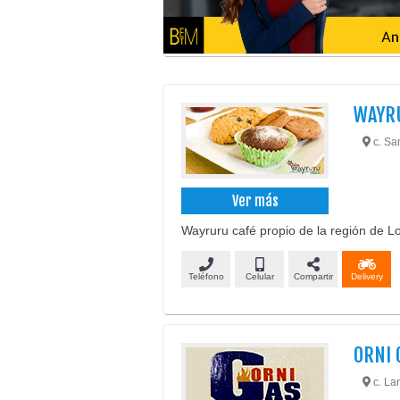
WAYR
c. Sa
Ver más
Wayruru café propio de la región de L
Teléfono
Celular
Compartir
Delivery
ORNI 
c. La