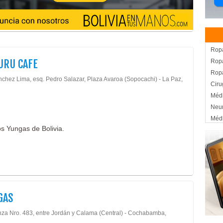
Ropa
URU CAFE
Rop
Rop
nchez Lima, esq. Pedro Salazar, Plaza Avaroa (Sopocachi) - La Paz,
Ciru
Médi
Neur
Méd
os Yungas de Bolivia.
Rest
Caf
Past
Rest
Cafe
Deli
GAS
Frut
Jugo
nza Nro. 483, entre Jordán y Calama (Central) - Cochabamba,
Jug