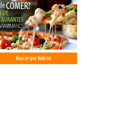
nes de Té
dwiches
inas
nas a gas
nos
os a gas
alaciones de gas
llas
Buscar por Rubros
etes
doras
nas Industriales
os Industriales
chas churrasqueras
illas a Gas
madores
ración de cortinas
ración de Interiores
oraciones
rial para Decoraciones