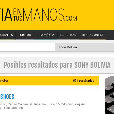
AURANTES
TURISMO
GUÍA MÉDICA
INDUSTRIAS
TIENDAS ONLINE
Posibles resultados para SONY BOLIVIA
ivia)
694 resultados
 SHOES
ndo, Centro Comercial Hupermall, local 15, 2do piso, esq. Av.
s. - Cochabamba,