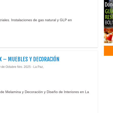
Salo
San
Coc
riales. Instalaciones de gas natural y GLP en
Coci
Hor
Horn
Inst
Parri
Sopl
Frei
 – MUEBLES Y DECORACIÓN
Coci
0 de Octubre Nro. 2025 - La Paz,
Horn
Plan
Parr
Que
 de Melamina y Decoración y Diseño de Interiores en La
Deco
Deco
Dec
Mate