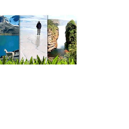
icas de Muebles
stria de Muebles
les para Dormitorio
lerías
les de Oficina
bles de Melamina
les de Cocina
s rotatorias
a con ruedas para oficinas
a de Teléfonos
rales Telefónicas
ultorio Dental
icas Odontológicas
istas
tica Dental
ieza Dental
icos Odontólogos
tología Integral
tología Estética
doncia