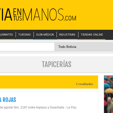
AURANTES
TURISMO
GUÍA MÉDICA
INDUSTRIAS
TIENDAS ONLINE
TAPICERÍAS
1 resultados
A ROJAS
 de agosto Nro. 2187 entre Aspiazu y Guachalla - La Paz,