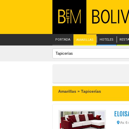
PORTADA
HOTELES
REST
AMARILLAS
Amarillas »
Tapicerías
ELOIS
Av. 6