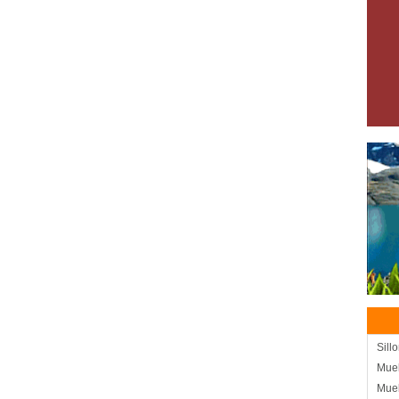
Sill
Mueb
Mue