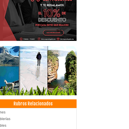
Rubros Relacionados
ones
lerías
bles