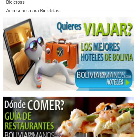
Bicicross
Accesorios para Bicicletas
Repuestos para Bicicletas
Taller de bicicletas
Mantenimiento y reparación de bicicletas
Seguridad Privada
Seguridad Electrónica
Sistemas de vigilancia
Empresas de Seguridad Física
Vigilacia Electrónica
Adornos
Alfombras
Adornos para el hogar
Cortinas y Persianas
Decoración con alfombras americanas
Decoración de cortinas