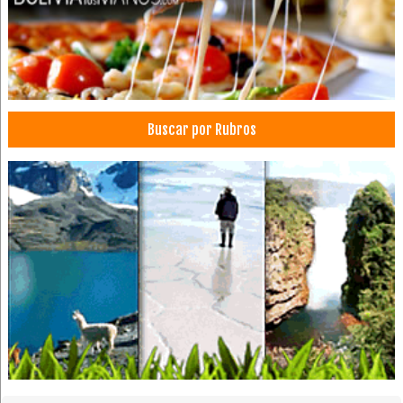
Decoración de Interiores
Decoraciones
Material para Decoraciones
Decoración de casas
Fabricas de Muebles
Buscar por Rubros
Industria de Muebles
Juegos de living
Muebles para Dormitorio
Muebles para niños
Mueblerías
Muebles de Oficina
Muebles de Melamina
Muebles de Cocina
Muebles
Tapicerías
Ropa para Caballeros