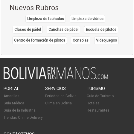
Ropa para Damas
Nuevos Rubros
Ropa
Cirugía de cráneo
Limpieza de fachadas
Limpieza de vidrios
Médicos Neurocirujanos
Clases de pádel
Canchas de pádel
Escuela de pilotos
Neurocirugía
Centro de formación de pilotos
Consolas
Videojuegos
Médicos Neurólogos
Restaurantes
Cafés
Pastelerías
Restaurantes: Comida Internacional
Cafeterías
PORTAL
SERVICIOS
TURISMO
Delivery
Amarillas
Feriados en Bolivia
Guía de Turismo
Frutas
Guía Médica
Clima en Bolivia
Hoteles
Jugos de Frutas
Guía de la Industria
Restaurantes
Tiendas Online Delivery
Jugos, Zumos
Salones de Té