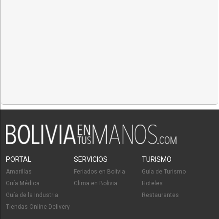
PORTAL
SERVICIOS
TURISMO
Amarillas
Feriados en Bolivia
Guía de Turismo
Guía Médica
Clima en Bolivia
Hoteles
Guía de la Industria
Restaurantes
Tiendas Online Delivery