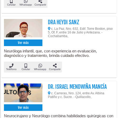
Celular
Whatsapp
Compartir
DRA HEYDI SANZ
c. La Paz, Nro. 632, Edif. Torre Boston, piso
5, Of. F, entre 16 de Julio y Antezana. -
Cochabamba,
Ver más
Neuróloga infantil, que, con experiencia en evaluación,
diagnóstico y tratamiento, brinda cuidado efectivo.
Teléfono
Celular
Whatsapp
Compartir
DR. ISRAEL MENDWIÑA MANCÍA
c. Carreras, Nro. 124, entre Av. Albina
Patiño y c. Sucre. - Quillacollo,
Ver más
Neurocirujano y Neurólogo combina habilidades quirúrgicas con