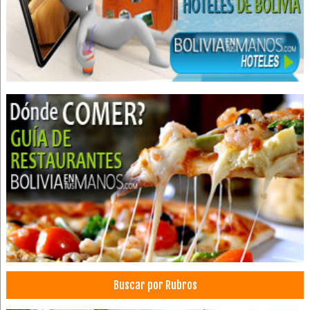
Ascensores mecánicos
Mantenimiento de Ascensores
Botoneras y accesorios
Montavehiculos y rampas
Montasillas y plataformas verticales
Repuestos y accesorios para ascensores
Escaleras mecánicas
Alojamientos
Consultorio Dental
Dentistas
Limpieza Dental
Odontología Integral
Clínicas Odontológicas
Estética Dental
Buscar por Rubros
Odontología Estética
Odontología