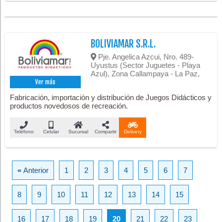
BOLIVIAMAR S.R.L.
Pje. Angelica Azcui, Nro. 489-
Uyustus (Sector Juguetes - Playa
Azul), Zona Callampaya - La Paz,
Ver más
Fabricación, importación y distribución de Juegos Didácticos y
productos novedosos de recreación.
Teléfono
Celular
Sucursal
Compartir
Delivery
«
Anterior
1
2
3
4
5
6
7
8
9
10
11
12
13
14
15
16
17
18
19
20
21
22
23