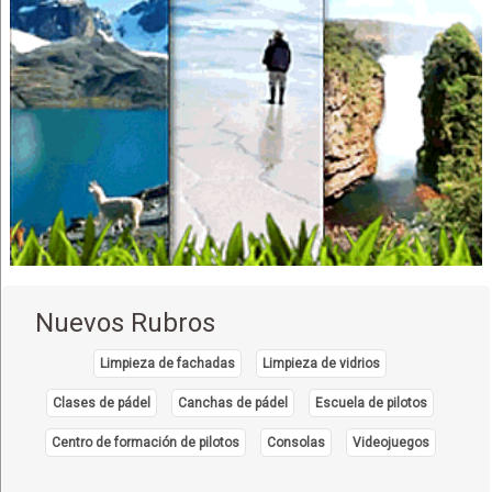
Clínica Dental
Cirujanos plásticos
Médicos Cirujanos Plásticos, Estéticos y Reparadores
Balanzas
Pesaje Industrial
Básculas
Novias: Vestidos, Artículos
Vestidos de Novia
Centro médico especializado en diagnóstico
Tomografía
Nuevos Rubros
Ecografías
Diagnóstico por imágenes
Limpieza de fachadas
Limpieza de vidrios
Juguetes
Clases de pádel
Canchas de pádel
Escuela de pilotos
Didáctico, Venta de Material
Centro de formación de pilotos
Consolas
Videojuegos
Material Educativo
Juegos Didácticos