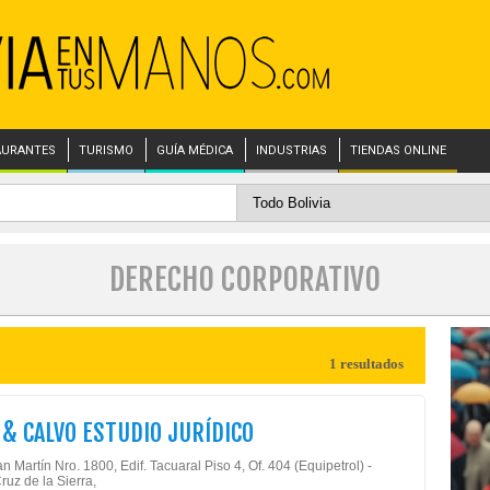
AURANTES
TURISMO
GUÍA MÉDICA
INDUSTRIAS
TIENDAS ONLINE
DERECHO CORPORATIVO
1 resultados
 & CALVO ESTUDIO JURÍDICO
n Martín Nro. 1800, Edif. Tacuaral Piso 4, Of. 404 (Equipetrol) -
ruz de la Sierra,