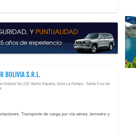
Tran
Carg
Ases
Agen
Oper
Logí
Age
Age
Des
Des
R BOLIVIA S.R.L.
Mud
Médi
an Antonio No 220, Barrio España, Zona La Pampa - Santa Cruz de
Cons
a,
Médi
Rep
Bell
Ofta
rtaciones. Transporte de carga por vía aérea, terrestre y
Ocul
Ocul
Ciru