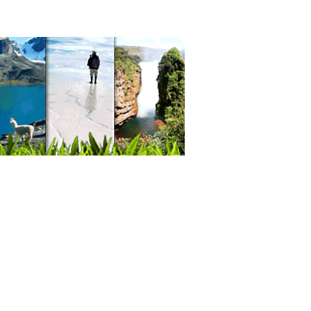
sporte de carga por avión
a Marítima
oramiento logístico
te logístico
adores Logísticos
stica
ncia Despachante de Aduana
ntes Despachadores de Aduanas
pachantes Aduaneros
pachantes de Aduana
anzas
cos Oftalmólogos
ultorios Médicos
cos Cirujanos Plásticos, Estéticos y
aradores
eza Integral
lmología
istas
oplástica
gía de párpados