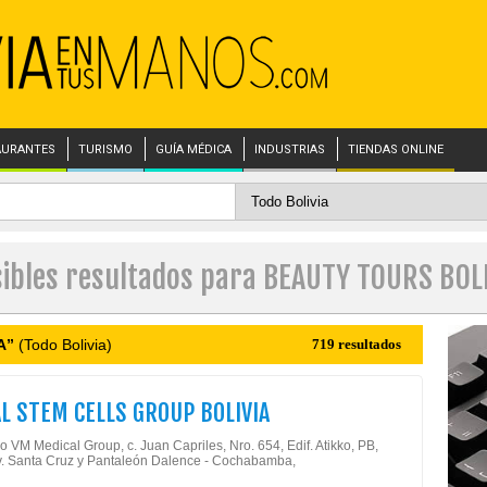
AURANTES
TURISMO
GUÍA MÉDICA
INDUSTRIAS
TIENDAS ONLINE
ibles resultados para BEAUTY TOURS BOL
A”
(Todo Bolivia)
719 resultados
L STEM CELLS GROUP BOLIVIA
 VM Medical Group, c. Juan Capriles, Nro. 654, Edif. Atikko, PB,
v. Santa Cruz y Pantaleón Dalence - Cochabamba,