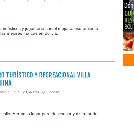
Coc
Cas
Comp
Comp
domésticos y juguetería con el mejor asesoramiento
 las mejores marcas en Bolivia.
Even
Pisc
Rest
Sau
Pile
Come
O TURÍSTICO Y RECREACIONAL VILLA
Expo
UINA
Agen
Carg
era a Liriuni (20,66 km) - Quillacollo,
Serv
Tran
Tran
lacollo. Hermoso lugar para descansar y disfrutar de
Car
Carg
Tran