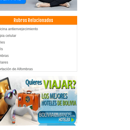
Rubros Relacionados
cina antienvejecimiento
pia celular
les
ls
mbras
lares
rtación de Alfombras
s Flotantes
fonía Celular: Venta, Repuestos, Accesorios
rtaciones
trodomésticos
esentaciones
factos para el Hogar
na, Utiles de
igeradores
ones