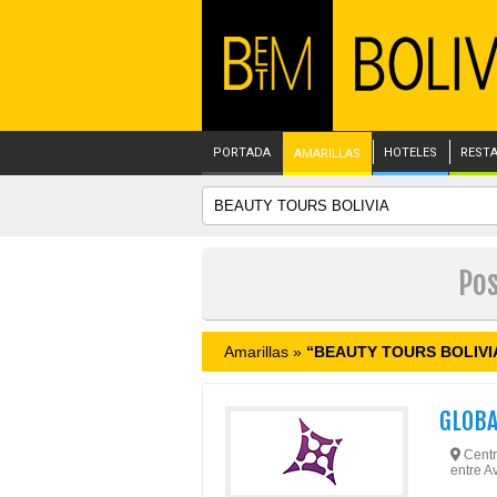
PORTADA
HOTELES
REST
AMARILLAS
Pos
Amarillas »
“BEAUTY TOURS BOLIVI
GLOBA
Centro
entre A