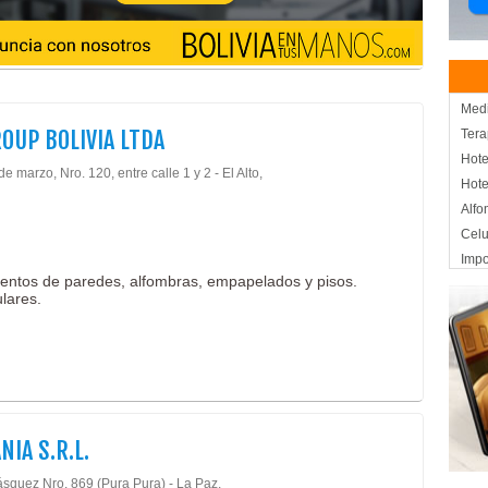
Medi
ROUP BOLIVIA LTDA
Tera
Hote
de marzo, Nro. 120, entre calle 1 y 2 - El Alto,
Hote
Alfo
Celu
Impo
entos de paredes, alfombras, empapelados y pisos.
Piso
lares.
Tele
Impo
Elec
Repr
Arte
Coci
NIA S.R.L.
Refr
ásquez Nro. 869 (Pura Pura) - La Paz,
Bot