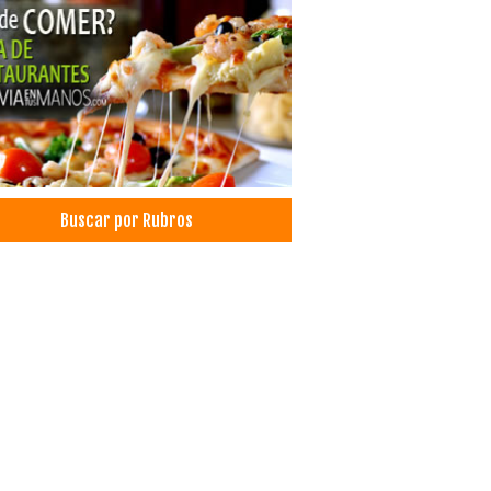
inas
as Comerciales
lejos Deportivos
lejos Turísticos
tos Sociales
inas
aurantes
nas
Buscar por Rubros
tas
rcio Exterior
rtaciones
tes de Carga
a Terrestre
icio de Carga y Transporte
sporte de Carga Internacional
sporte de carga terrestre
ga Aérea
a por avión
sporte de carga aérea