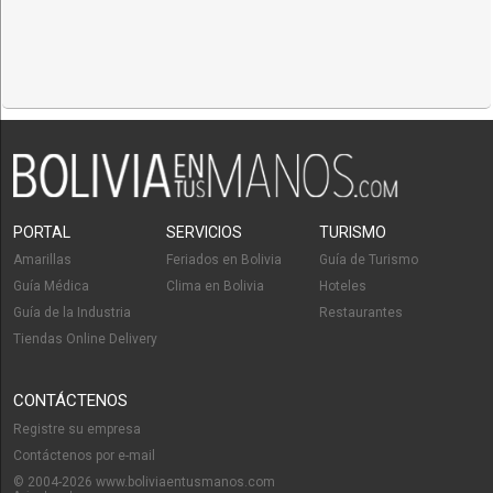
PORTAL
SERVICIOS
TURISMO
Amarillas
Feriados en Bolivia
Guía de Turismo
Guía Médica
Clima en Bolivia
Hoteles
Guía de la Industria
Restaurantes
Tiendas Online Delivery
CONTÁCTENOS
Registre su empresa
Contáctenos por e-mail
© 2004-2026 www.boliviaentusmanos.com