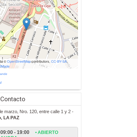
ata ©
OpenStreetMap
contributors,
CC-BY-SA
,
udMade
rande
r
 Contacto
de marzo, Nro. 120, entre calle 1 y 2 -
o,
LA PAZ
09:00 - 19:00
• ABIERTO