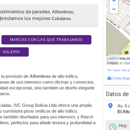
+
−
stimientos de paredes,
,
Alfombras
 brindamos los mejores
.
Celulares
MARCAS CON LAS QUE TRABAJAMOS
GALERÍA
200 m
Leaflet
| Map d
500 ft
Imagery ©
Clo
Ver mapa más g
 la provisión de
Alfombras
de alto tráfico,
Cómo llega
áreas de uso intensivo como oficinas y comercios.
lidad excepcional, sino también un diseño elegante
Datos de
pacio.
adas, IVC Group Bolivia Ltda ofrece una amplia
Av. 6 
uministra pisos vinílicos de alto tráfico,
El Alt
es
también diseñados para uso intensivo, y Rasch
ieve, perfectos para añadir textura y profundidad a
Hoy: