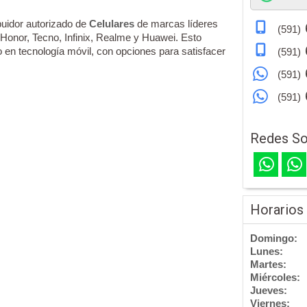
buidor autorizado de
Celulares
de marcas líderes
(591)
onor, Tecno, Infinix, Realme y Huawei. Esto
o en tecnología móvil, con opciones para satisfacer
(591)
(591)
(591)
Redes So
Horarios
Domingo:
Lunes:
Martes:
Miércoles:
Jueves:
Viernes: