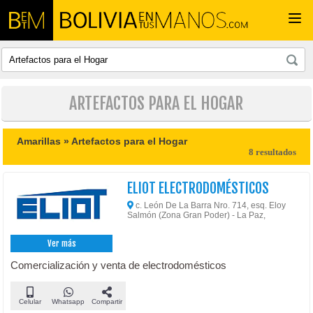
Togg
navi
ARTEFACTOS PARA EL HOGAR
Amarillas »
Artefactos para el Hogar
8 resultados
ELIOT ELECTRODOMÉSTICOS
c. León De La Barra Nro. 714, esq. Eloy
Salmón (Zona Gran Poder) - La Paz,
Ver más
Comercialización y venta de electrodomésticos
Celular
Whatsapp
Compartir