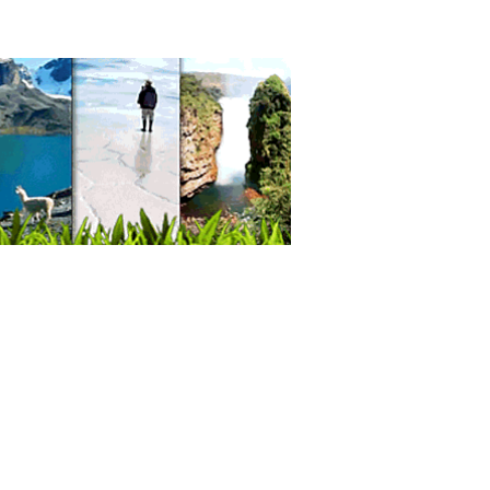
icure
ros de Estética Corporal
ólogo Dental
ografías Dentales
odiagnóstico
ro Radiológico Dental
gía de cataratas
janos oftalmólogos
ocirugía
cos Oftalmólogos
lmología
istas