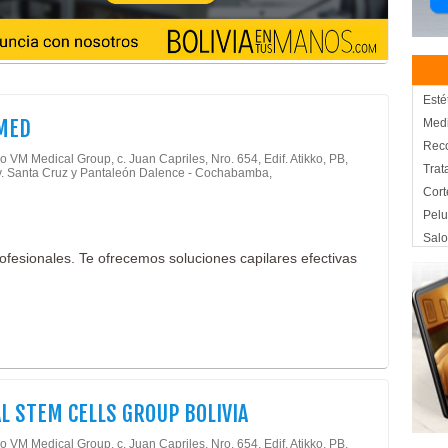
Esté
MED
Medi
Reco
 VM Medical Group, c. Juan Capriles, Nro. 654, Edif. Atikko, PB,
Trat
v. Santa Cruz y Pantaleón Dalence - Cochabamba,
Cort
Pelu
Salo
ofesionales. Te ofrecemos soluciones capilares efectivas
Cent
Estil
Pei
Tras
Tras
Medi
Tera
L STEM CELLS GROUP BOLIVIA
Boto
 VM Medical Group, c. Juan Capriles, Nro. 654, Edif. Atikko, PB,
Esté