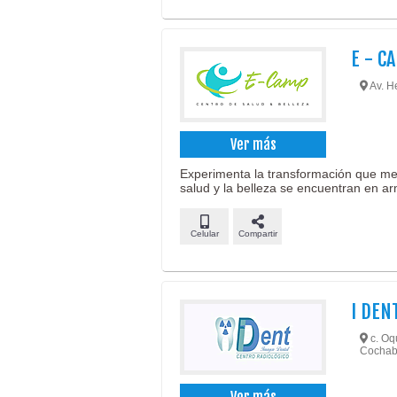
E - C
Av. H
Ver más
Experimenta la transformación que mer
salud y la belleza se encuentran en a
Celular
Compartir
I DEN
c. Oqu
Cochab
Ver más