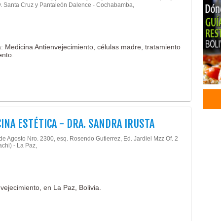
v. Santa Cruz y Pantaleón Dalence - Cochabamba,
Medi
Plas
Ines
Rell
: Medicina Antienvejecimiento, células madre, tratamiento
ento.
Mic
Cica
Depi
Borr
Trat
Ácid
INA ESTÉTICA - DRA. SANDRA IRUSTA
Peel
Intr
de Agosto Nro. 2300, esq. Rosendo Gutierrez, Ed. Jardiel Mzz Of. 2
chi) - La Paz,
Man
Pedi
Trat
SPA
vejecimiento, en La Paz, Bolivia.
Colo
Masa
Pedi