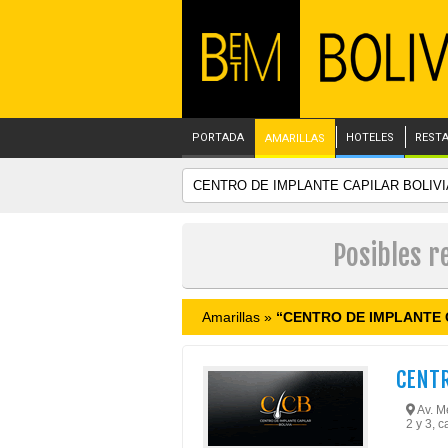
PORTADA
HOTELES
REST
AMARILLAS
Posibles r
Amarillas »
“CENTRO DE IMPLANTE 
CENTR
Av. Me
2 y 3, 