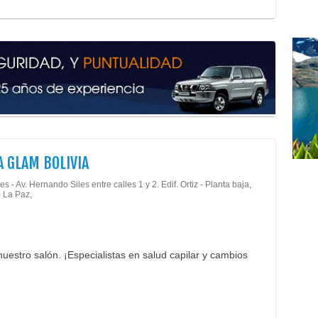
Man
Cent
Radi
Radi
Radi
Cent
Ciru
Ciru
Micr
Médi
 GLAM BOLIVIA
Ofta
s - Av. Hernando Siles entre calles 1 y 2. Edif. Ortiz - Planta baja,
Ocul
- La Paz,
nuestro salón. ¡Especialistas en salud capilar y cambios