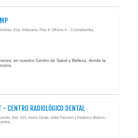
AMP
eroínas, Esq. Antezana, Piso 8. Oficina 4. - Cochabamba,
eces, en nuestro Centro de Salud y Belleza, donde la
rmonía.
T - CENTRO RADIOLÓGICO DENTAL
endo, Nro. 525, Acera Oeste, entre Paccieri y Federico Blanco. -
amba,