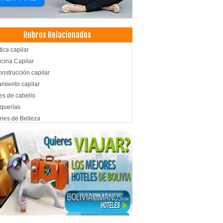
Rubros Relacionados
tica capilar
cina Capilar
nstrucción capilar
amiento capilar
es de cabello
querías
nes de Belleza
ros de Belleza
istas
nados
plantes de cabello
plantes de Barba
cina antienvejecimiento
pia celular
x
tica Integral