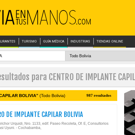
AURANTES
TURISMO
GUÍA MÉDICA
INDUSTRIAS
TIENDAS ONLINE
esultados para CENTRO DE IMPLANTE CAPI
CAPILAR BOLIVIA”
(Todo Bolivia)
987 resultados
O DE IMPLANTE CAPILAR BOLIVIA
lchor Urquidi, Nro. 1133, edif. Paseo Recoleta, Of. E, Consultorios
casi Uyuni. - Cochabamba,