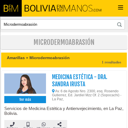
Togg
navi
MICRODERMOABRASIÓN
Amarillas »
Microdermoabrasión
1 resultados
MEDICINA ESTÉTICA - DRA.
SANDRA IRUSTA
Av. 6 de Agosto Nro. 2300, esq. Rosendo
Gutierrez, Ed. Jardiel Mzz Of. 2 (Sopocachi) -
La Paz,
Ver más
Servicios de Medicina Estética y Antienvejecimiento, en La Paz,
Bolivia.